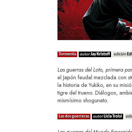
Tormenta
autor
Jay Kristoff
edición
Edi
Las guerras del Loto, primera par
el Japón feudal mezclada con
s
la historia de Yukiko, en su misi
tigre del trueno. Diálogos, amb
mismísimo shogunato.
Las dos guerreras
autor
Licia Troisi
edi
Las guerras del Mundo Emergido