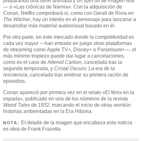
preparando una serie animada y un spin off de imagen real
— o «Las crónicas de Narnia». Con la adquisición de
Conan, Netflix comprobará si, como con Geralt de Rivia en
The Witcher
, hay un interés en el personaje para lanzarse a
desarrollar más material audiovisual basado en él.
Por otra parte, en este mercado donde la competitividad es
cada vez mayor —han entrado en juego otras plataformas
de streaming como Apple TV+, Disney+ o Paramount+—, el
más mínimo tropiezo puede dar lugar a cancelaciones,
como es el caso de
Altered Carbon
, cancelada tras la
segunda temporada, y
Cristal Oscuro: La era de la
resistencia
, cancelada tras emitirse su primera ración de
episodios.
Conan apareció por primera vez en el relato «El fénix en la
espada», publicado en uno de los números de la revista
Weird Tales
de 1932, marcando el inicio de otras veintiún
historias ambientadas en la Era Hiboria.
El detalle de la imagen que encabeza esta noticia
NOTA:
es obra de Frank Frazetta.