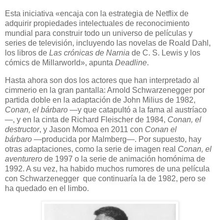
Esta iniciativa «encaja con la estrategia de Netflix de
adquirir propiedades intelectuales de reconocimiento
mundial para construir todo un universo de películas y
series de televisión, incluyendo las novelas de Roald Dahl,
los libros de
Las crónicas de Narnia
de C. S. Lewis y los
cómics de Millarworld», apunta
Deadline
.
Hasta ahora son dos los actores que han interpretado al
cimmerio en la gran pantalla: Arnold Schwarzenegger por
partida doble en la adaptación de John Milius de 1982,
Conan, el bárbaro —
y que catapultó a la fama al austríaco
—, y en la cinta de Richard Fleischer de 1984,
Conan, el
destructor
, y Jason Momoa en 2011 con
Conan el
bárbaro
—producida por Malmberg—. Por supuesto, hay
otras adaptaciones, como la serie de imagen real
Conan, el
aventurero
de 1997 o la serie de animación homónima de
1992. A su vez, ha habido muchos rumores de una película
con Schwarzenegger que continuaría la de 1982, pero se
ha quedado en el limbo.