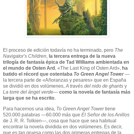
E
l proceso de edición todavía no ha terminado, pero
The
Navigator's Children
,
la tercera entrega de la nueva
trilogía de fantasía épica de Tad Williams ambientada en
el mundo de Osten Ard
, «The Last King of Osten Ard»,
ha
batido el récord que ostentaba
To Green Angel Tower
—
la tercera parte de «Añoranzas y pesares» que en España
se dividió en dos volúmenes,
A través del nido de ghants
y
La torre del ángel verde
—
como la novela de fantasía más
larga que se ha escrito
.
Para hacernos una idea,
To Green Angel Tower
tiene
520.000 palabras —60.000 más que
El Señor de los Anillos
de J. R. R. Tolkien—, cosa que hace que sea habitual
encontrar la novela dividida en dos volúmenes. Es decir,
que es tan gruesa como las dos primeras entregas de la