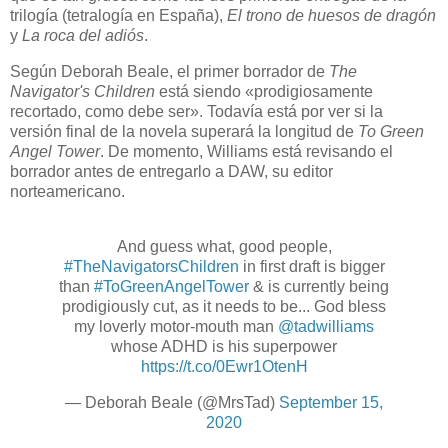
trilogía (tetralogía en España),
El trono de huesos de dragón
y
La roca del adiós
.
Según Deborah Beale, el primer borrador de
The
Navigator's Children
está siendo «prodigiosamente
recortado, como debe ser». Todavía está por ver si la
versión final de la novela superará la longitud de
To Green
Angel Tower
. De momento, Williams está revisando el
borrador antes de entregarlo a DAW, su editor
norteamericano.
And guess what, good people,
#TheNavigatorsChildren
in first draft is bigger
than
#ToGreenAngelTower
& is currently being
prodigiously cut, as it needs to be... God bless
my loverly motor-mouth man
@tadwilliams
whose ADHD is his superpower
https://t.co/0Ewr1OtenH
— Deborah Beale (@MrsTad)
September 15,
2020