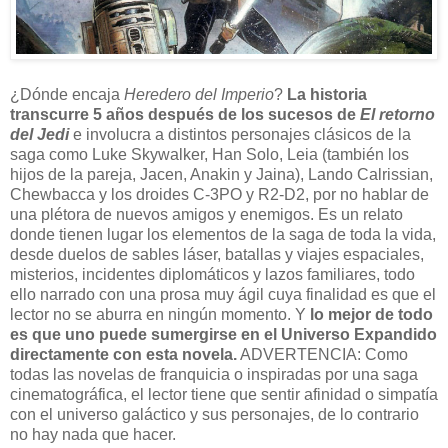
¿Dónde encaja
Heredero del Imperio
?
La historia
transcurre 5 años después de los sucesos de
El retorno
del Jedi
e involucra a distintos personajes clásicos de la
saga como Luke Skywalker, Han Solo, Leia (también los
hijos de la pareja, Jacen, Anakin y Jaina), Lando Calrissian,
Chewbacca y los droides C-3PO y R2-D2, por no hablar de
una plétora de nuevos amigos y enemigos. Es un relato
donde tienen lugar los elementos de la saga de toda la vida,
desde duelos de sables láser, batallas y viajes espaciales,
misterios, incidentes diplomáticos y lazos familiares, todo
ello narrado con una prosa muy ágil cuya finalidad es que el
lector no se aburra en ningún momento. Y
lo mejor de todo
es que uno puede sumergirse en el Universo Expandido
directamente con esta novela.
ADVERTENCIA: Como
todas las novelas de franquicia o inspiradas por una saga
cinematográfica, el lector tiene que sentir afinidad o simpatía
con el universo galáctico y sus personajes, de lo contrario
no hay nada que hacer.