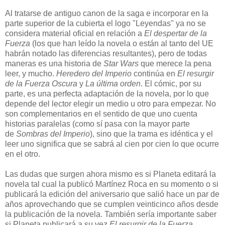
Al tratarse de antiguo canon de la saga e incorporar en la
parte superior de la cubierta el logo "Leyendas" ya no se
considera material oficial en relación a
El despertar de la
Fuerza
(los que han leído la novela o están al tanto del UE
habrán notado las diferencias resultantes), pero de todas
maneras es una historia de
Star Wars
que merece la pena
leer, y mucho.
Heredero del Imperio
continúa en
El resurgir
de la Fuerza Oscura
y
La última orden
. El cómic, por su
parte, es una perfecta adaptación de la novela, por lo que
depende del lector elegir un medio u otro para empezar. No
son complementarios en el sentido de que uno cuenta
historias paralelas (como sí pasa con la mayor parte
de
Sombras del Imperio
), sino que la trama es idéntica y el
leer uno significa que se sabrá al cien por cien lo que ocurre
en el otro.
Las dudas que surgen ahora mismo es si Planeta editará la
novela tal cual la publicó Martínez Roca en su momento o si
publicará la edición del aniversario que salió hace un par de
años aprovechando que se cumplen veinticinco años desde
la publicación de la novela. También sería importante saber
si Planeta publicará a su vez
El resurgir de la Fuerza