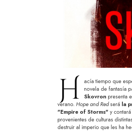
H
acía tiempo que esp
novela de fantasía p
Skovron
presenta en
verano.
Hope and Red
será
la p
"Empire of Storms"
y contará
provenientes de culturas distint
destruir al imperio que les ha 