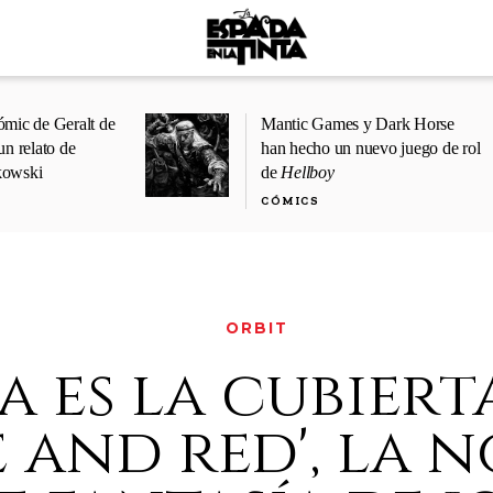
ómic de Geralt de
Mantic Games y Dark Horse
un relato de
han hecho un nuevo juego de rol
kowski
de
Hellboy
CÓMICS
ORBIT
a es la cubiert
e and red', la 