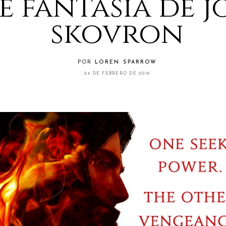
e fantasía de j
skovron
POR
LOREN SPARROW
24 DE FEBRERO DE 2016