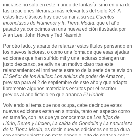
iniciarse no solo en este mundo de fantasía, sino en una de
las creaciones literarias más relevantes del siglo XX. A
estos tres clásicos hay que sumar a su vez
Cuentos
inconclusos de Númenor y la Tierra Media
, que el año
pasado ya conocimos en una nueva edición ilustrada por
Alan Lee, John Howe y Ted Nasmith.
Por otro lado, y aparte de relanzar estos títulos pensando en
los nuevos lectores, o como una forma de que esas ajadas
ediciones que han sufrido mil y una lecturas obtengan un
justo descanso, se adivina un motivo claro tras este
relanzamiento: el inminente estreno de la serie de televisión
El Señor de los Anillos: Los anillos de poder
de Amazon,
prevista para el 2 de septiembre de este año y que adapta
libremente algunos materiales escritos por el escritor
previos al año ficticio en que arranca
El Hobbit
.
Volviendo al tema que nos ocupa, cabe decir que estas
nuevas ediciones están en sintonía, tanto en aspecto como
en tamaño, con las que ya conocemos de
Los hijos de
Húrin
,
Beren y Lúcien
,
La caída de Gondolin
y
La naturaleza
de la Tierra Media
, es decir, nuevas ediciones en tapa dura
con sobrecubiertas en mate donde el arte de portada cobra