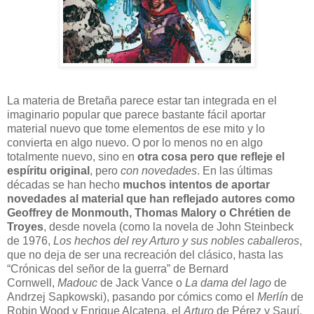
L
a materia de Bretaña parece estar tan integrada en el
imaginario popular que parece bastante fácil aportar
material nuevo que tome elementos de ese mito y lo
convierta en algo nuevo. O por lo menos no en algo
totalmente nuevo, sino en
otra cosa pero que refleje el
espíritu original
, pero
con novedades
. En las últimas
décadas se han hecho
muchos intentos de aportar
novedades al material que han reflejado autores como
Geoffrey de Monmouth, Thomas Malory o Chrétien de
Troyes
, desde novela (como la novela de John Steinbeck
de 1976,
Los hechos del rey Arturo y sus nobles caballeros
,
que no deja de ser una recreación del clásico, hasta las
“Crónicas del señor de la guerra” de Bernard
Cornwell,
Madouc
de Jack Vance o
La dama del lago
de
Andrzej Sapkowski), pasando por cómics como el
Merlín
de
Robin Wood y Enrique Alcatena, el
Arturo
de Pérez y Saurí,