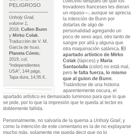
colectivo después de que los
PELIGROSO
trovadores franceses les dieran
un repaso—, aunque se aprecia
Unholy Grail,
la intención de Bunn por
volume 1
,
dotarlas de algo de
2018.
Cullen Bunn
personalidad agregando un
y
Mirko Colak
.
poco de sexo aquí, otro tanto de
Traducción de V. M.
sangre por allá y alguna que
García de Isusi.
otra maquinación satánica.
El
Planeta Cómic
,
apartado artístico de Mirko
2019, col.
Colak
(lápices) y
Maria
“Independientes
Santaolalla
(color) no está mal,
USA”, 144 págs.
pero
le falta fuerza, lo mismo
Tapa dura, 14,95 €.
que al guion de Bunn
.
Tratándose de una historia
aparentemente oscura, el
apartado artístico es demasiado luminoso para que lo que
se pide, por lo que la impresión que le queda al lector es
doblemente fallida.
Personalmente, no salvaría de la quema a
Unholy Grail
, y
como la intención de este comentario es la de no explayarse
mucho más, solamente me queda decir que no lo