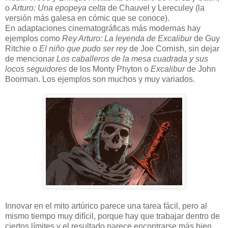
o
Arturo: Una epopeya celta
de Chauvel y Lereculey (la
versión más galesa en cómic que se conoce).
En adaptaciones cinematográficas más modernas hay
ejemplos como
Rey Arturo: La leyenda de Excalibur
de Guy
Ritchie o
El niño que pudo ser rey
de Joe Cornish, sin dejar
de mencionar
Los caballeros de la mesa cuadrada y sus
locos seguidores
de los Monty Phyton o
Excalibur
de John
Boorman. Los ejemplos son muchos y muy variados.
Innovar en el mito artúrico parece una tarea fácil, pero al
mismo tiempo muy difícil, porque hay que trabajar dentro de
ciertos límites y el resultado parece encontrarse más bien