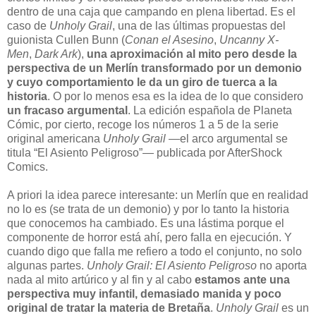
dentro de una caja que campando en plena libertad. Es el
caso de
Unholy Grail
, una de las últimas propuestas del
guionista Cullen Bunn (
Conan el Asesino
,
Uncanny X-
Men
,
Dark Ark
),
una aproximación al mito pero desde la
perspectiva de un Merlín transformado por un demonio
y cuyo comportamiento le da un giro de tuerca a la
historia
. O por lo menos esa es la idea de lo que considero
un fracaso argumental
. La edición española de Planeta
Cómic, por cierto, recoge los números 1 a 5 de la serie
original americana
Unholy Grail
—el arco argumental se
titula “El Asiento Peligroso”— publicada por AfterShock
Comics.
A priori la idea parece interesante: un Merlín que en realidad
no lo es (se trata de un demonio) y por lo tanto la historia
que conocemos ha cambiado. Es una lástima porque el
componente de horror está ahí, pero falla en ejecución. Y
cuando digo que falla me refiero a todo el conjunto, no solo
algunas partes.
Unholy Grail: El Asiento Peligroso
no aporta
nada al mito artúrico y al fin y al cabo
estamos ante una
perspectiva muy infantil, demasiado manida y poco
original de tratar la materia de Bretaña
.
Unholy Grail
es un