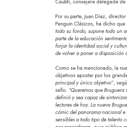
Caubtí, consejera delegada de
Por su parte, Juan Díaz, director
Penguin Clásicos, ha dicho que
todo su fondo, supone todo un a
parte de la educación sentimenta
forjar la identidad social y cult
de volver a poner a disposición d
Como se ha mencionado, la nuev
objetivos apostar por los grand
principal y único objetivo”
, segú
sello.
“Queremos que Bruguera sig
definió y sea capaz de sintonizar
lectores de hoy. La nueva Brugu
cómic del panorama nacional e i
sensibles a todo tipo de talento 
nos precedieron, a un público a