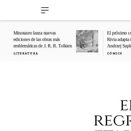
›
›
Minotauro lanza nuevas
El próximo c
ediciones de las obras más
Rivia adapta 
emblemáticas de J. R. R. Tolkien
Andrzej Sap
LITERATURA
CÓMICS
e
reg