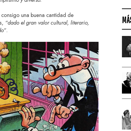
rá consigo una buena cantidad de
MÁ
os,
“dado el gran valor cultural, literario,
do”
.