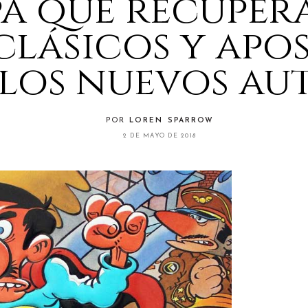
pa que recuper
clásicos y apo
 los nuevos au
POR
LOREN SPARROW
2 DE MAYO DE 2018