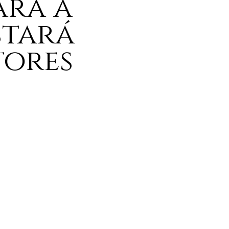
ará a
stará
tores