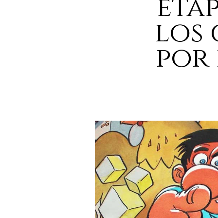
eta
los 
por