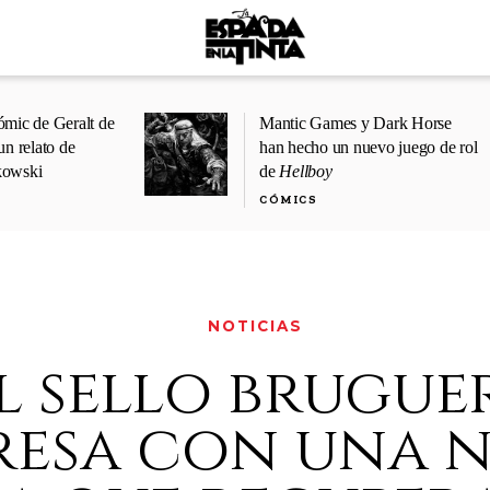
ómic de Geralt de
Mantic Games y Dark Horse
un relato de
han hecho un nuevo juego de rol
kowski
de
Hellboy
CÓMICS
NOTICIAS
l sello brugue
resa con una 