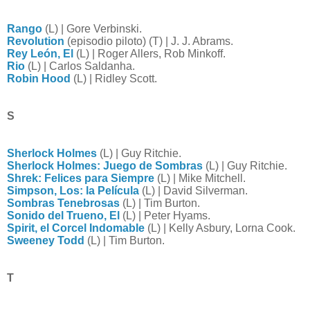
Rango
(L) | Gore Verbinski.
Revolution
(episodio piloto) (T) | J. J. Abrams.
Rey León, El
(L) | Roger Allers, Rob Minkoff.
Rio
(L) | Carlos Saldanha.
Robin Hood
(L) | Ridley Scott.
S
Sherlock Holmes
(L) | Guy Ritchie.
Sherlock Holmes: Juego de Sombras
(L) | Guy Ritchie.
Shrek: Felices para Siempre
(L) | Mike Mitchell.
Simpson, Los: la Película
(L) | David Silverman.
Sombras Tenebrosas
(L) | Tim Burton.
Sonido del Trueno, El
(L) | Peter Hyams.
Spirit, el Corcel Indomable
(L) | Kelly Asbury, Lorna Cook.
Sweeney Todd
(L) | Tim Burton.
T