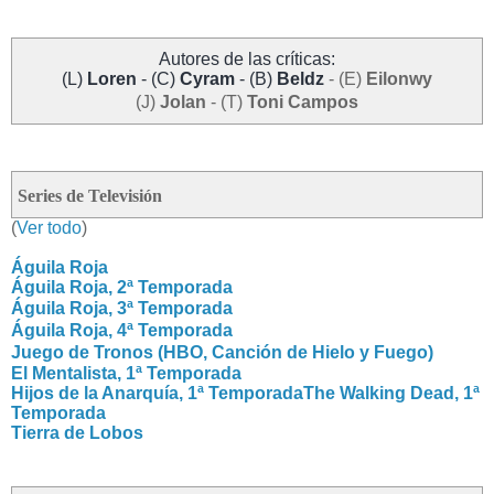
Autores de las críticas:
(L)
Loren
- (C)
Cyram
- (B)
Beldz
- (E)
Eilonwy
(J)
Jolan
- (T)
Toni Campos
Series
de
Televisión
(
Ver todo
)
Águila Roja
Águila Roja, 2ª Temporada
Águila Roja, 3ª Temporada
Águila Roja, 4ª Temporada
Juego de Tronos (HBO, Canción de Hielo y Fuego)
El Mentalista, 1ª Temporada
Hijos de la Anarquía, 1ª Temporada
The Walking Dead, 1ª
Temporada
Tierra de Lobos