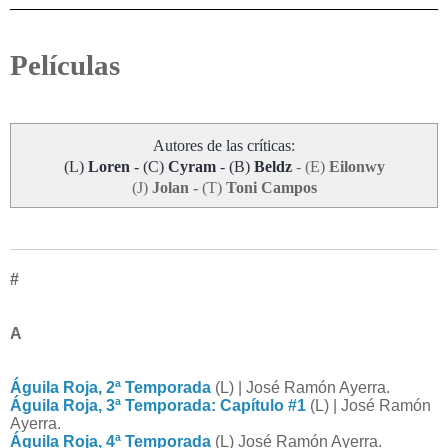
Películas
Autores de las críticas:
(L)
Loren
- (C)
Cyram
- (B)
Beldz
-
(E)
Eilonwy
(J)
Jolan -
(T)
Toni Campos
#
A
Águila Roja, 2ª Temporada
(L) | José Ramón Ayerra.
Águila Roja, 3ª Temporada: Capítulo #1
(L) | José Ramón
Ayerra.
Águila Roja, 4ª Temporada
(L) José Ramón Ayerra.