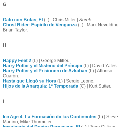
G
Gato con Botas, El
(L) | Chris Miller |
Shrek
.
Ghost Rider: Espíritu de Venganza
(L) | Mark Neveldine,
Brian Taylor.
H
Happy Feet 2
(L) | George Miller.
Harry Potter y el Misterio del Príncipe
(L) | David Yates.
Harry Potter y el Prisionero de Azkaban
(L) | Alfonso
Cuarón.
Hasta que Llegó su Hora
(L) | Sergio Leone.
Hijos de la Anarquía: 1ª Temporada
(C) | Kurt Sutter.
I
Ice Age 4: La Formación de los Continentes
(L) |
Steve
Martino, Mike Thurmeier.
Imaginario del Doctor Parnassus, El
(L) | Terry Gilliam.