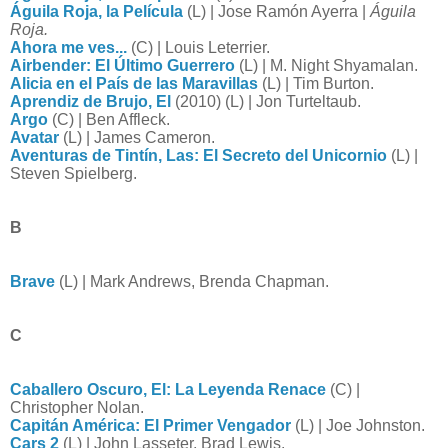
Águila Roja, la Película
(L) | Jose Ramón Ayerra |
Águila
Roja.
Ahora me ves...
(C) | Louis Leterrier.
Airbender: El Último Guerrero
(L) | M. Night Shyamalan.
Alicia en el País de las Maravillas
(L) | Tim Burton.
Aprendiz de Brujo, El
(2010) (L) | Jon Turteltaub.
Argo
(C) | Ben Affleck.
Avatar
(L) | James Cameron.
Aventuras de Tintín, Las: El Secreto del Unicornio
(L) |
Steven Spielberg.
B
Brave
(L) | Mark Andrews, Brenda Chapman.
C
Caballero Oscuro, El: La Leyenda Renace
(C) |
Christopher Nolan.
Capitán América: El Primer Vengador
(L) | Joe Johnston.
Cars 2
(L) | John Lasseter, Brad Lewis.