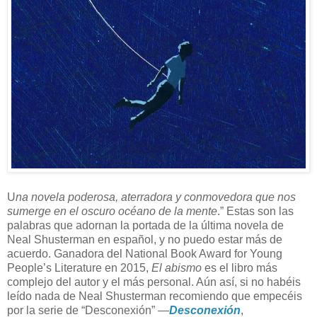
U
na novela poderosa, aterradora y conmovedora que nos
sumerge en el oscuro océano de la mente
.” Estas son las
palabras que adornan la portada de la última novela de
Neal Shusterman en español, y no puedo estar más de
acuerdo. Ganadora del National Book Award for Young
People’s Literature en 2015,
El abismo
es el libro más
complejo del autor y el más personal. Aún así, si no habéis
leído nada de Neal Shusterman recomiendo que empecéis
por la serie de “Desconexión” —
Desconexión
,