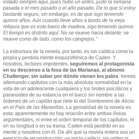
estado siempre aquí, pues hubo un antes, justo la semana
pasada o el mes pasado o el año pasado. De lo que sí estoy
bastante seguro, sin embargo, es de que sigo teniendo
quince años. Aún cuando lleve años a bordo de la vieja
reliquia que es este barco de madera, sigo teniendo quince.
El tiempo es distinto aquí. No se mueve hacia delante: se
mueve como de lado, como los cangrejos.”
La estructura de la novela, por tanto, es tan caótica como la
propia y perdida mente esquizofrénica de Caden. Y
nosotros, lectores impotentes,
seguiremos al protagonista
en su descenso a la fosa de las Marianas, al abismo
Challenger, sin saber por dónde vienen los palos
. Iremos
alternando capítulos con la más absoluta normalidad en la
vida de un adolescente cualquiera y los brotes psicóticos y
paranoides de su estancia en el barco sin nombre a las
órdenes de un capitán que ríete tú del Sombrerero de
Alicia
en el País de las Maravillas
. La genialidad de la novela es
esta: aparentemente no hay relación entre ambas líneas
argumentales, ni entre el orden temporal de los capítulos, ni
en su longitud o en su trama. Caden está perdido en su
mente y nosotros con él. De ahí que la novela entera sea un
ejercicio de reconstrucción: un inicio caótico, sin orden ni