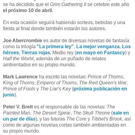
se ha decidido que el
Grim Gathering II
se celebre este año
el próximo 10 de abril
.
En esta ocasión seguirá habiendo sorteos, bebidas y una
fiesta al final donde también estarán los autores.
Joe Abercrombie
es autor de diversas novelas de fantasía
como la trilogía
"La primera ley"
,
La mejor venganza
,
Los
héroes
,
Tierras rojas
, Medio rey (
en mayo en Fantascy
) y
Half the World
, además de un puñado de relatos
ambientados en su propio mundo.
Mark Lawrence
ha escrito las novelas:
Prince of Thorns
,
King of Thorns
,
Emperor of Thorns
,
The Red Queen's War
,
Prince of Fools
y
The Liar's Key
(
próxima publicación en
junio
).
Peter V. Brett
es el responsable de las novelas:
The
Painted Man
,
The Desert Spear
,
The Skull Throne
(
sale en
un par de días
), y las futuras
The Core
y
Tibbet's Brook
, así
como de algunas novelas cortas también ambientadas en
su propio mundo.