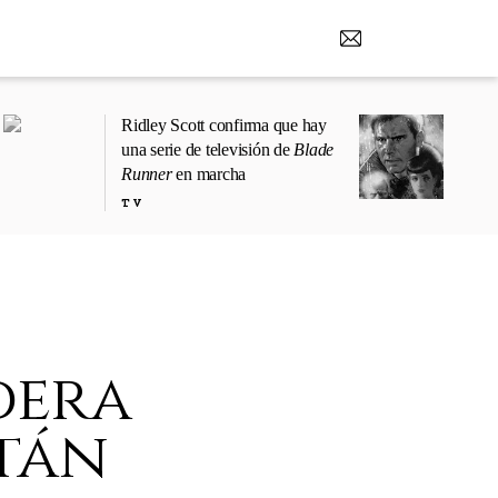
Ridley Scott confirma que hay
una serie de televisión de
Blade
Runner
en marcha
TV
dera
itán