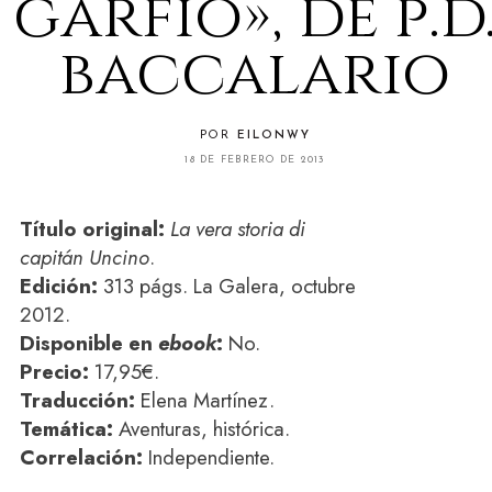
garfio», de p.d
baccalario
POR
EILONWY
18 DE FEBRERO DE 2013
Título original:
La vera storia di
capitán Uncino
.
Edición:
313 págs. La Galera, octubre
2012.
Disponible en
ebook
:
No.
Precio:
17,95€.
Traducción:
Elena Martínez.
Temática:
Aventuras, histórica.
Correlación:
Independiente.