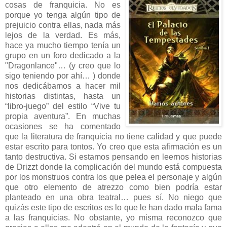
cosas de franquicia. No es
porque yo tenga algún tipo de
prejuicio contra ellas, nada más
lejos de la verdad. Es más,
hace ya mucho tiempo tenía un
grupo en un foro dedicado a la
"Dragonlance"… (y creo que lo
sigo teniendo por ahí… ) donde
nos dedicábamos a hacer mil
historias distintas, hasta un
“libro-juego” del estilo “Vive tu
propia aventura”. En muchas
ocasiones se ha comentado
que la literatura de franquicia no tiene calidad y que puede
estar escrito para tontos. Yo creo que esta afirmación es un
tanto destructiva. Si estamos pensando en leernos historias
de Drizzt donde la complicación del mundo está compuesta
por los monstruos contra los que pelea el personaje y algún
que otro elemento de atrezzo como bien podría estar
planteado en una obra teatral… pues sí. No niego que
quizás este tipo de escritos es lo que le han dado mala fama
a las franquicias. No obstante, yo misma reconozco que