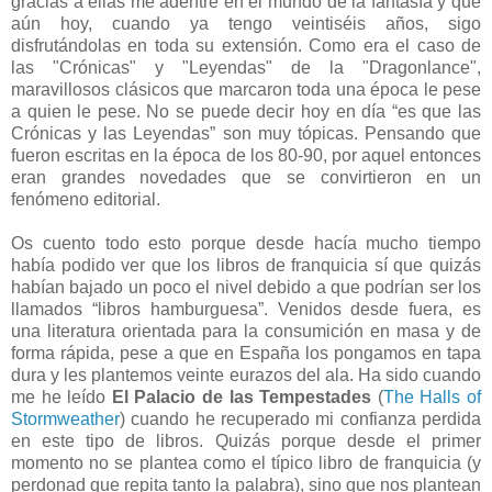
gracias a ellas me adentré en el mundo de la fantasía y que
aún hoy, cuando ya tengo veintiséis años, sigo
disfrutándolas en toda su extensión. Como era el caso de
las "Crónicas" y "Leyendas" de la "Dragonlance",
maravillosos clásicos que marcaron toda una época le pese
a quien le pese. No se puede decir hoy en día “es que las
Crónicas y las Leyendas” son muy tópicas. Pensando que
fueron escritas en la época de los 80-90, por aquel entonces
eran grandes novedades que se convirtieron en un
fenómeno editorial.
Os cuento todo esto porque desde hacía mucho tiempo
había podido ver que los libros de franquicia sí que quizás
habían bajado un poco el nivel debido a que podrían ser los
llamados “libros hamburguesa”. Venidos desde fuera, es
una literatura orientada para la consumición en masa y de
forma rápida, pese a que en España los pongamos en tapa
dura y les plantemos veinte eurazos del ala. Ha sido cuando
me he leído
El Palacio de las Tempestades
(
The Halls of
Stormweather
) cuando he recuperado mi confianza perdida
en este tipo de libros. Quizás porque desde el primer
momento no se plantea como el típico libro de franquicia (y
perdonad que repita tanto la palabra), sino que nos plantean