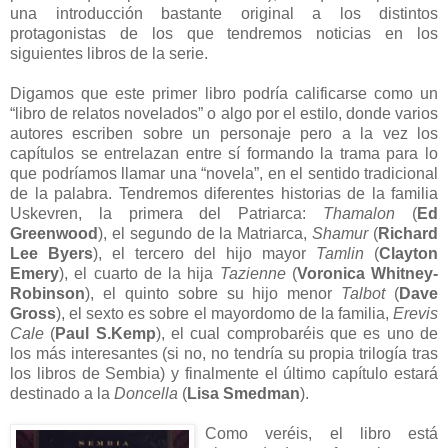
una introducción bastante original a los distintos
protagonistas de los que tendremos noticias en los
siguientes libros de la serie.
Digamos que este primer libro podría calificarse como un
“libro de relatos novelados” o algo por el estilo, donde varios
autores escriben sobre un personaje pero a la vez los
capítulos se entrelazan entre sí formando la trama para lo
que podríamos llamar una “novela”, en el sentido tradicional
de la palabra. Tendremos diferentes historias de la familia
Uskevren, la primera del Patriarca:
Thamalon
(
Ed
Greenwood
), el segundo de la Matriarca,
Shamur
(
Richard
Lee Byers
), el tercero del hijo mayor
Tamlin
(
Clayton
Emery
), el cuarto de la hija
Tazienne
(
Voronica Whitney-
Robinson
), el quinto sobre su hijo menor
Talbot
(
Dave
Gross
), el sexto es sobre el mayordomo de la familia,
Erevis
Cale
(
Paul S.Kemp
), el cual comprobaréis que es uno de
los más interesantes (si no, no tendría su propia trilogía tras
los libros de Sembia) y finalmente el último capítulo estará
destinado a la
Doncella
(
Lisa Smedman
).
Como veréis, el libro está