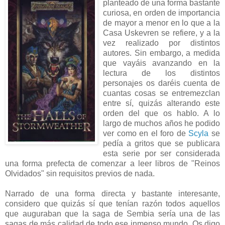
planteado de una forma bastante
curiosa, en orden de importancia
de mayor a menor en lo que a la
Casa Uskevren se refiere, y a la
vez realizado por distintos
autores. Sin embargo, a medida
que vayáis avanzando en la
lectura de los distintos
personajes os daréis cuenta de
cuantas cosas se entremezclan
entre sí, quizás alterando este
orden del que os hablo. A lo
largo de muchos años he podido
ver como en el foro de
Scyla
se
pedía a gritos que se publicara
esta serie por ser considerada
una forma prefecta de comenzar a leer libros de "Reinos
Olvidados" sin requisitos previos de nada.
Narrado de una forma directa y bastante interesante,
considero que quizás sí que tenían razón todos aquellos
que auguraban que la saga de Sembia sería una de las
sagas de más calidad de todo ese inmenso mundo. Os digo