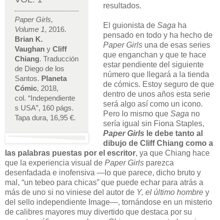
resultados.
Paper Girls,
El guionista de
Saga
ha
Volume 1
, 2016.
pensado en todo y ha hecho de
Brian K.
Paper Girls
una de esas series
Vaughan
y
Cliff
que enganchan y que te hace
Chiang
. Traducción
estar pendiente del siguiente
de Diego de los
número que llegará a la tienda
Santos.
Planeta
de cómics. Estoy seguro de que
Cómic
, 2018,
dentro de unos años esta serie
col. “Independiente
será algo así como un icono.
s USA”, 160 págs.
Pero lo mismo que
Saga
no
Tapa dura, 16,95 €.
sería igual sin Fiona Staples,
Paper Girls
le debe tanto al
dibujo de Cliff Chiang como a
las palabras puestas por el escritor
, ya que Chiang hace
que la experiencia visual de
Paper Girls
parezca
desenfadada e inofensiva —lo que parece, dicho bruto y
mal, “un tebeo para chicas” que puede echar para atrás a
más de uno si no viniese del autor de
Y, el último hombre
y
del sello independiente Image—, tornándose en un misterio
de calibres mayores muy divertido que destaca por su