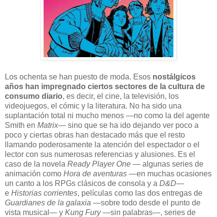
L
os ochenta se han puesto de moda. Esos
nostálgicos
años han impregnado ciertos sectores de la cultura de
consumo diario
, es decir, el cine, la televisión, los
videojuegos, el cómic y la literatura. No ha sido una
suplantación total ni mucho menos —no como la del agente
Smith en
Matrix
— sino que se ha ido dejando ver poco a
poco y ciertas obras han destacado más que el resto
llamando poderosamente la atención del espectador o el
lector con sus numerosas referencias y alusiones. Es el
caso de la novela
Ready Player One
— algunas series de
animación como
Hora de aventuras
—en muchas ocasiones
un canto a los RPGs clásicos de consola y a
D&D
—
e
Historias corrientes
, películas como las dos entregas de
Guardianes de la galaxia
—sobre todo desde el punto de
vista musical— y
Kung Fury
—sin palabras—, series de