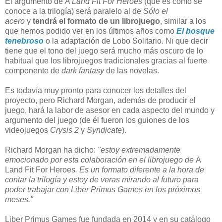
El argumento de
A Land Fit For Heroes
(que es como se
conoce a la trilogía) será paralelo al de
Sólo el
acero
y
tendrá el formato de un librojuego
, similar a los
que hemos podido ver en los últimos años como
El bosque
tenebroso
o la adaptación de Lobo Solitario. Ni que decir
tiene que el tono del juego será mucho más oscuro de lo
habitual que los librojuegos tradicionales gracias al fuerte
componente de
dark fantasy
de las novelas.
Es todavía muy pronto para conocer los detalles del
proyecto, pero Richard Morgan, además de producir el
juego, hará la labor de asesor en cada aspecto del mundo y
argumento del juego (de él fueron los guiones de los
videojuegos
Crysis 2
y
Syndicate
).
Richard Morgan ha dicho:
"estoy extremadamente
emocionado por esta colaboración en el librojuego de
A
Land Fit For Heroes
. Es un formato diferente a la hora de
contar la trilogía y estoy de veras mirando al futuro para
poder trabajar con Liber Primus Games en los próximos
meses."
Liber Primus Games fue fundada en 2014 y en su catálogo