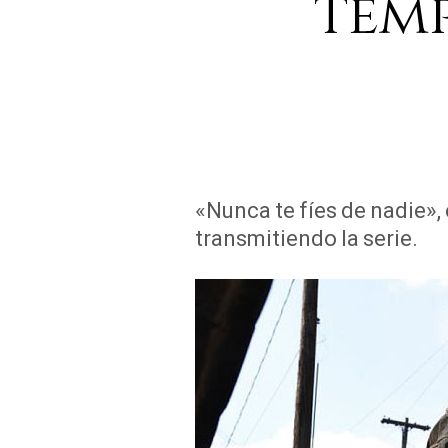
temp
«N
»
unca te fíes de nadie
,
transmitiendo la serie.