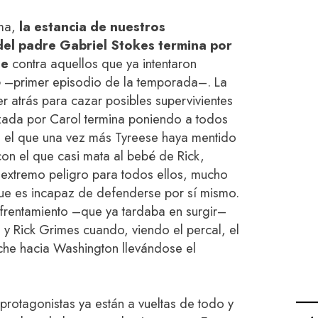
rma,
la estancia de nuestros
 del padre Gabriel Stokes termina por
te
contra aquellos que ya intentaron
o
–primer episodio de la temporada–. La
r atrás para cazar posibles supervivientes
izada por Carol termina poniendo a todos
s el que una vez más Tyreese haya mentido
on el que casi mata al bebé de Rick,
extremo peligro para todos ellos, mucho
que es incapaz de defenderse por sí mismo.
rentamiento –que ya tardaba en surgir–
y Rick Grimes cuando, viendo el percal, el
oche hacia Washington llevándose el
rotagonistas ya están a vueltas de todo y