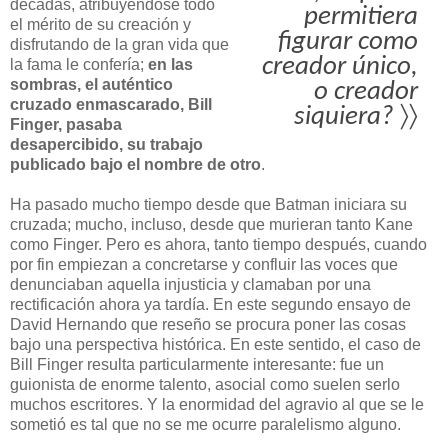
décadas, atribuyéndose todo
permitiera
el mérito de su creación y
figurar como
disfrutando de la gran vida que
creador único,
la fama le confería;
en las
sombras, el auténtico
o creador
cruzado enmascarado, Bill
siquiera?
〉〉
Finger, pasaba
desapercibido, su trabajo
publicado bajo el nombre de otro
.
Ha pasado mucho tiempo desde que Batman iniciara su
cruzada; mucho, incluso, desde que murieran tanto Kane
como Finger. Pero es ahora, tanto tiempo después, cuando
por fin empiezan a concretarse y confluir las voces que
denunciaban aquella injusticia y clamaban por una
rectificación ahora ya tardía. En este segundo ensayo de
David Hernando que reseño se procura poner las cosas
bajo una perspectiva histórica. En este sentido, el caso de
Bill Finger resulta particularmente interesante: fue un
guionista de enorme talento, asocial como suelen serlo
muchos escritores. Y la enormidad del agravio al que se le
sometió es tal que no se me ocurre paralelismo alguno.