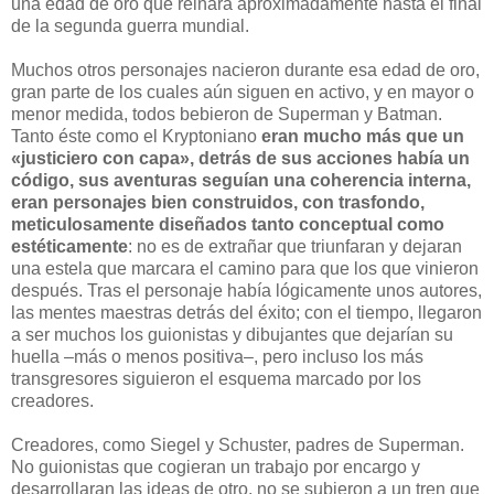
una edad de oro que reinará aproximadamente hasta el final
de la segunda guerra mundial.
Muchos otros personajes nacieron durante esa edad de oro,
gran parte de los cuales aún siguen en activo, y en mayor o
menor medida, todos bebieron de Superman y Batman.
Tanto éste como el Kryptoniano
eran mucho más que un
«justiciero con capa», detrás de sus acciones había un
código, sus aventuras seguían una coherencia interna,
eran personajes bien construidos, con trasfondo,
meticulosamente diseñados tanto conceptual como
estéticamente
: no es de extrañar que triunfaran y dejaran
una estela que marcara el camino para que los que vinieron
después. Tras el personaje había lógicamente unos autores,
las mentes maestras detrás del éxito; con el tiempo, llegaron
a ser muchos los guionistas y dibujantes que dejarían su
huella –más o menos positiva–, pero incluso los más
transgresores siguieron el esquema marcado por los
creadores.
Creadores, como Siegel y Schuster, padres de Superman.
No guionistas que cogieran un trabajo por encargo y
desarrollaran las ideas de otro, no se subieron a un tren que