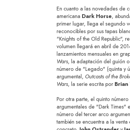
En cuanto a las novedades de có
americana
Dark Horse
, abund
primer lugar, llega el segundo
reconocibles por sus tapas blan
"Knights of the Old Republic", r
volumen llegará en abril de 20
lanzamientos mensuales en grap
Wars
, la adaptación del guión o
número de "Legado" (quinta y ú
argumental,
Outcasts of the Brok
Wars
, la serie escrita por
Bria
Por otra parte, el quinto númer
argumentales de "Dark Times" es
número del tercer arco argument
también se encuentra a la venta 
concreto,
John Ostrander
y
J