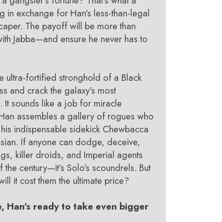
 a gangster’s fortune? That’s what a
ng in exchange for Han’s less-than-legal
l caper. The payoff will be more than
with Jabba—and ensure he never has to
the ultra-fortified stronghold of a Black
s and crack the galaxy’s most
 It sounds like a job for miracle
 Han assembles a gallery of rogues who
ng his indispensable sidekick Chewbacca
ssian. If anyone can dodge, deceive,
s, killer droids, and Imperial agents
f the century—it’s Solo’s scoundrels. But
will it cost them the ultimate price?
e, Han’s ready to take even bigger