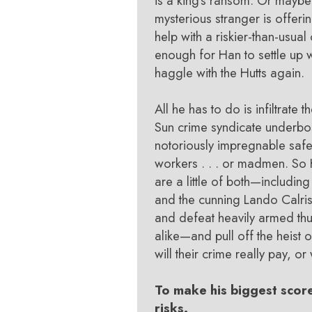
is a king’s ransom. Or maybe
mysterious stranger is offeri
help with a riskier-than-usua
enough for Han to settle up 
haggle with the Hutts again.
All he has to do is infiltrate 
Sun crime syndicate underbos
notoriously impregnable safe.
workers . . . or madmen. So
are a little of both—includi
and the cunning Lando Calri
and defeat heavily armed thug
alike—and pull off the heist o
will their crime really pay, or 
To make his biggest scor
risks.