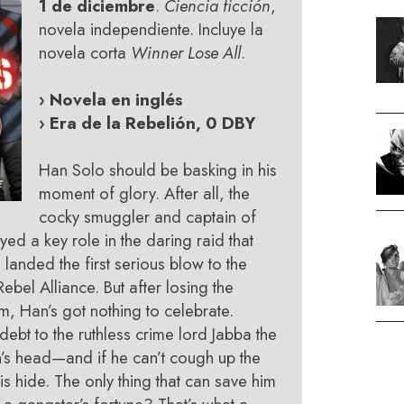
1 de diciembre
.
Ciencia ficción
,
novela independiente. Incluye la
novela corta
Winner Lose All
.
› Novela en inglés
› Era de la Rebelión, 0 DBY
Han Solo should be basking in his
moment of glory. After all, the
cocky smuggler and captain of
yed a key role in the daring raid that
landed the first serious blow to the
Rebel Alliance. But after losing the
m, Han’s got nothing to celebrate.
debt to the ruthless crime lord Jabba the
n’s head—and if he can’t cough up the
his hide. The only thing that can save him