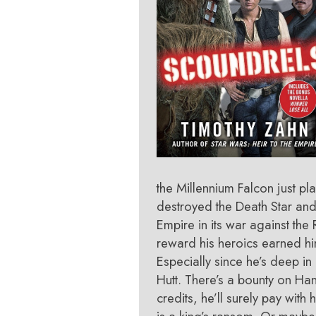
the Millennium Falcon just pla
destroyed the Death Star and 
Empire in its war against the 
reward his heroics earned hi
Especially since he’s deep in 
Hutt. There’s a bounty on Ha
credits, he’ll surely pay with 