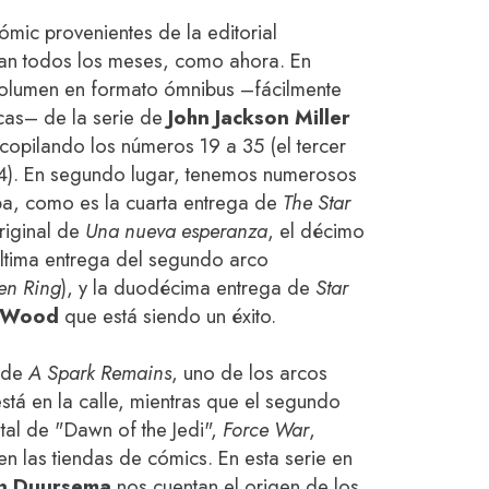
mic provenientes de la editorial
an todos los meses, como ahora. En
 volumen en formato ómnibus –fácilmente
cas– de la serie de
John Jackson Miller
ecopilando los números 19 a 35 (el tercer
14). En segundo lugar, tenemos numerosos
a, como es la cuarta entrega de
The Star
riginal de
Una nueva esperanza
, el décimo
ltima entrega del segundo arco
en Ring
), y la duodécima entrega de
Star
n Wood
que está siendo un éxito.
o de
A
Spark Remains
, uno de los arcos
tá en la calle, mientras que el segundo
al de "Dawn of the Jedi",
Force War
,
en las tiendas de cómics. En esta serie en
an Duursema
nos cuentan el origen de los