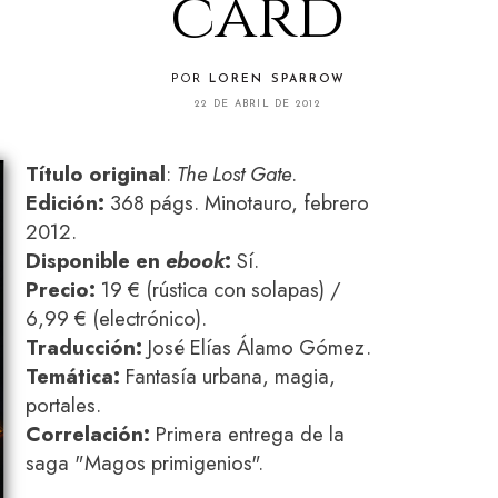
card
POR
LOREN SPARROW
22 DE ABRIL DE 2012
Título original
:
The Lost Gate
.
Edición:
368 págs. Minotauro, febrero
2012.
Disponible en
ebook
:
Sí.
Precio:
19 € (rústica con solapas) /
6,99 € (electrónico).
Traducción:
José Elías Álamo Gómez.
Temática:
Fantasía urbana, magia,
portales.
Correlación:
Primera entrega de la
saga "Magos primigenios".