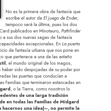
No es la primera obra de fantasía que
escribe el autor de
El juego de Ender
,
tampoco será la última, pues los dos
t Card publicados en Minotauro,
Pathfinder
o a sus dos nuevas sagas de fantasía
 capacidades excepcionales. En
La puerta
icio de fantasía urbana que nos pone en
ico que pertenece a una de las antaño
til
, el mundo original de los magos,
as haber sido despojadas de su poder
por
rradas las puertas que conducían a
as Familias que terminaron estancadas en
gard
,
o la Tierra, como nosotros lo
edentes de una larga tradición
ede en todas las Familias de
Midgard
a hacernos una idea)
–
, no permite la