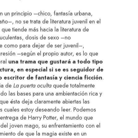
n un principio –chico, fantasía urbana,
o–, no se trata de literatura juvenil en el
o que tiende más hacia la literatura de
truculentas, dosis de sexo –no
te como para dejar de ser juvenil–,
resión –según el propio autor, es lo que
eral
una trama que gustará a todo tipo
ctura, en especial si se es seguidor de
 escritor de fantasía y ciencia ficción
.
ria de
La puerta oculta
quede totalmente
ado las bases para una ambientación rica y
que ésta deja claramente abiertas las
las cuales estoy deseando leer. Podemos
 entrega de Harry Potter, el mundo que
 del joven mago, su enfrentamiento con el
miento de que la magia existe en un