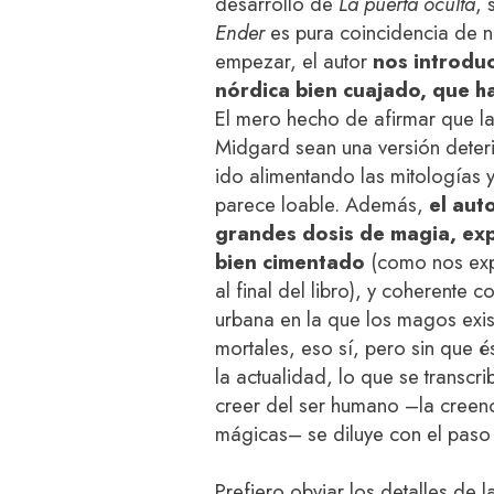
desarrollo de
La puerta oculta
, 
Ender
es pura coincidencia de n
empezar, el autor
nos introduc
nórdica bien cuajado, que ha
El mero hecho de afirmar que las
Midgard sean una versión deter
ido alimentando las mitologías 
parece loable. Además,
el aut
grandes dosis de magia, exp
bien cimentado
(como nos exp
al final del libro), y coherente 
urbana en la que los magos exi
mortales, eso sí, pero sin que é
la actualidad, lo que se transc
creer del ser humano –la creenc
mágicas– se diluye con el paso 
Prefiero obviar los detalles de l