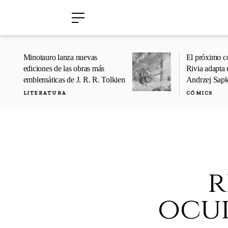
›
›
Minotauro lanza nuevas
El próximo c
ediciones de las obras más
Rivia adapta 
emblemáticas de J. R. R. Tolkien
Andrzej Sap
LITERATURA
CÓMICS
r
ocul