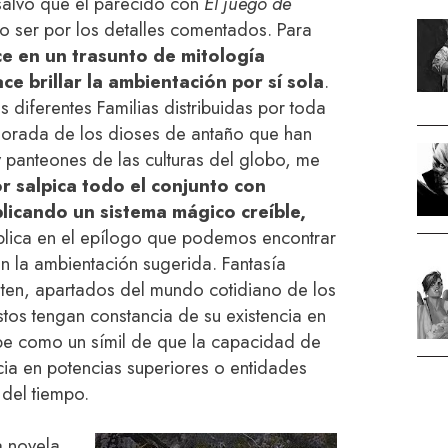
salvo que el parecido con
El juego de
o ser por los detalles comentados. Para
e en un trasunto de mitología
ce brillar la ambientación por sí sola
.
 diferentes Familias distribuidas por toda
iorada de los dioses de antaño que han
y panteones de las culturas del globo, me
or salpica todo el conjunto con
licando un sistema mágico creíble,
lica en el epílogo que podemos encontrar
con la ambientación sugerida. Fantasía
sten, apartados del mundo cotidiano de los
stos tengan constancia de su existencia en
ribe como un símil de que la capacidad de
ia en potencias superiores o entidades
del tiempo.
a novela