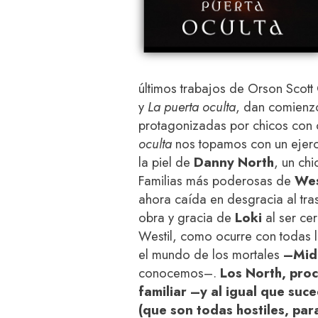
últimos trabajos de Orson Scot
y
La puerta oculta
, dan comienz
protagonizadas por chicos con
oculta
nos topamos con un ejerc
la piel de
Danny North
, un ch
Familias más poderosas de
Wes
ahora caída en desgracia al tr
obra y gracia de
Loki
al ser ce
Westil,
como ocurre con todas l
el mundo de los mortales
–
Mid
conocemos–.
Los North, proc
familiar
–
y al igual que suc
(que son todas hostiles, par