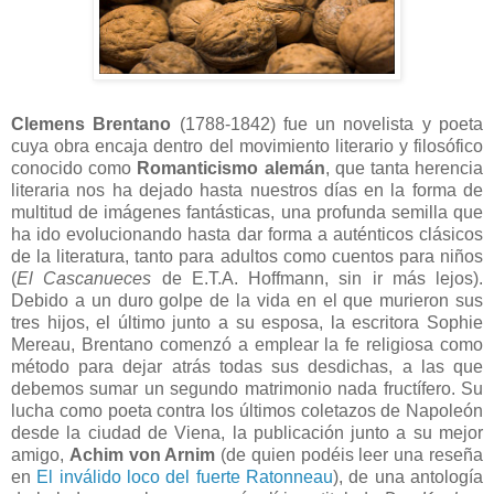
Clemens Brentano
(1788-1842) fue un novelista y poeta
cuya obra encaja dentro del movimiento literario y filosófico
conocido como
Romanticismo alemán
, que tanta herencia
literaria nos ha dejado hasta nuestros días en la forma de
multitud de imágenes fantásticas, una profunda semilla que
ha ido evolucionando hasta dar forma a auténticos clásicos
de la literatura, tanto para adultos como cuentos para niños
(
El Cascanueces
de E.T.A. Hoffmann, sin ir más lejos).
Debido a un duro golpe de la vida en el que murieron sus
tres hijos, el último junto a su esposa, la escritora Sophie
Mereau, Brentano comenzó a emplear la fe religiosa como
método para dejar atrás todas sus desdichas, a las que
debemos sumar un segundo matrimonio nada fructífero. Su
lucha como poeta contra los últimos coletazos de Napoleón
desde la ciudad de Viena, la publicación junto a su mejor
amigo,
Achim von Arnim
(de quien podéis leer una reseña
en
El inválido loco del fuerte Ratonneau
), de una antología