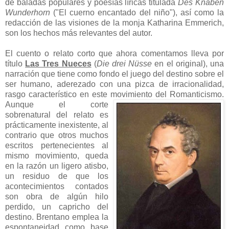
de baladas populares y poesías líricas titulada
Des Knaben
Wunderhorn
("El cuerno encantado del niño"), así como la
redacción de las visiones de la monja Katharina Emmerich,
son los hechos más relevantes del autor.
El cuento o relato corto que ahora comentamos lleva por
título
Las Tres Nueces
(
Die drei Nüsse
en el original), una
narración que tiene como fondo el juego del destino sobre el
ser humano, aderezado con una pizca de irracionalidad,
rasgo característico en este movimiento del
Romanticismo.
Aunque el corte
sobrenatural del relato es
prácticamente inexistente, al
contrario que otros muchos
escritos pertenecientes al
mismo movimiento, queda
en la razón un ligero atisbo,
un residuo de que los
acontecimientos contados
son obra de algún hilo
perdido, un capricho del
destino. Brentano emplea la
espontaneidad como base