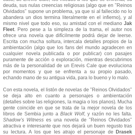
deuda, sus nulas creencias religiosas (algo que en "Reinos
Olvidados" supone un problema, ya que si al fallecido no lo
abandera un dios termina literalmente en el infierno), y al
mismo nivel que todo eso, su amistad con el mediano
Jak
Fleet
. Pero pese a la simpleza de la trama, el autor nos
ofrece una novela que difícilmente podrá dejar de leerse.
Escrita con mucha soltura, intercala detalles propios de la
ambientación (algo que los fans del mundo agradecen en
cualquier novela publicada o por publicar) con pasajes
puramente de acción o exploración, mientras descubrimos
más de la personalidad de un Erevis Cale que evoluciona
por momentos y que se enfrenta a su propio pasado,
echando mano de su antigua vida, para lo bueno y lo malo.
Con esta novela, el listón de novelas de "Reinos Olvidados"
se deja alto en cuanto a personajes o ambientación
(detalles sobre las religiones, la magia o los planos). Mucha
gente coincide en que se trata de la mejor novela de los
libros de Sembia junto a
Black Wolf
, y razón no les falta.
Shadow's Witness
es una novela de "Reinos Olvidados"
atractiva e interesante que nos dejará un buen regusto tras
su lectura. A los que les atrajo el personaje de
Drasek