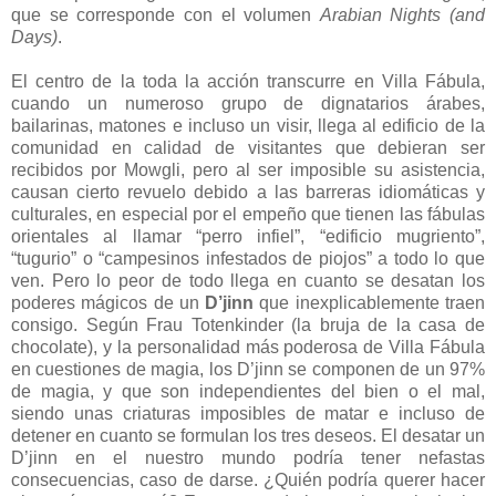
que se corresponde con el volumen
Arabian Nights (and
Days)
.
El centro de la toda la acción transcurre en Villa Fábula,
cuando un numeroso grupo de dignatarios árabes,
bailarinas, matones e incluso un visir, llega al edificio de la
comunidad en calidad de visitantes que debieran ser
recibidos por Mowgli, pero al ser imposible su asistencia,
causan cierto revuelo debido a las barreras idiomáticas y
culturales, en especial por el empeño que tienen las fábulas
orientales al llamar “perro infiel”, “edificio mugriento”,
“tugurio” o “campesinos infestados de piojos” a todo lo que
ven. Pero lo peor de todo llega en cuanto se desatan los
poderes mágicos de un
D’jinn
que inexplicablemente traen
consigo. Según Frau Totenkinder (la bruja de la casa de
chocolate), y la personalidad más poderosa de Villa Fábula
en cuestiones de magia, los D’jinn se componen de un 97%
de magia, y que son independientes del bien o el mal,
siendo unas criaturas imposibles de matar e incluso de
detener en cuanto se formulan los tres deseos. El desatar un
D’jinn en el nuestro mundo podría tener nefastas
consecuencias, caso de darse. ¿Quién podría querer hacer