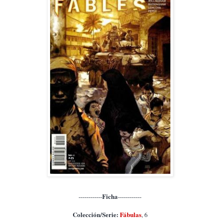
Ficha
------------
------------
Colección/Serie:
Fábulas
, 6