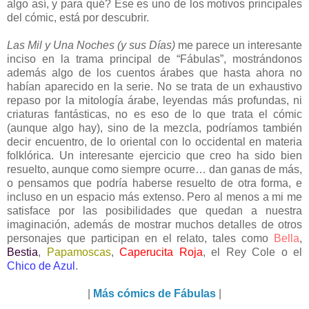
algo así, y para qué? Ese es uno de los motivos principales
del cómic, está por descubrir.
Las Mil y Una Noches (y sus Días)
me parece un interesante
inciso en la trama principal de “Fábulas”, mostrándonos
además algo de los cuentos árabes que hasta ahora no
habían aparecido en la serie. No se trata de un exhaustivo
repaso por la mitología árabe, leyendas más profundas, ni
criaturas fantásticas, no es eso de lo que trata el cómic
(aunque algo hay), sino de la mezcla, podríamos también
decir encuentro, de lo oriental con lo occidental en materia
folklórica. Un interesante ejercicio que creo ha sido bien
resuelto, aunque como siempre ocurre… dan ganas de más,
o pensamos que podría haberse resuelto de otra forma, e
incluso en un espacio más extenso. Pero al menos a mi me
satisface por las posibilidades que quedan a nuestra
imaginación, además de mostrar muchos detalles de otros
personajes que participan en el relato, tales como
Bella
,
Bestia
,
Papamoscas
,
Caperucita Roja
, el Rey Cole o el
Chico de Azul
.
|
Más cómics de Fábulas
|