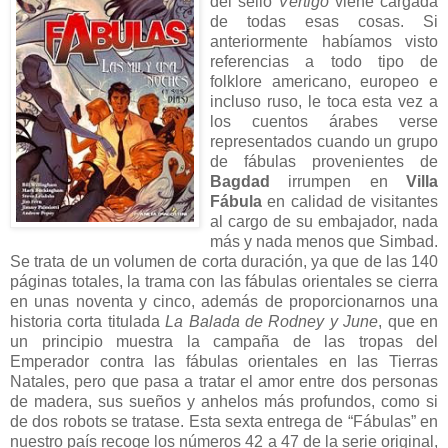
del sello
Vértigo
viene cargada
de todas esas cosas. Si
anteriormente habíamos visto
referencias a todo tipo de
folklore americano, europeo e
incluso ruso, le toca esta vez a
los cuentos árabes verse
representados cuando un grupo
de fábulas provenientes de
Bagdad
irrumpen en
Villa
Fábula
en calidad de visitantes
al cargo de su embajador, nada
más y nada menos que Simbad.
Se trata de un volumen de corta duración, ya que de las 140
páginas totales, la trama con las fábulas orientales se cierra
en unas noventa y cinco, además de proporcionarnos una
historia corta titulada
La Balada de Rodney y June
, que en
un principio muestra la campaña de las tropas del
Emperador contra las fábulas orientales en las Tierras
Natales, pero que pasa a tratar el amor entre dos personas
de madera, sus sueños y anhelos más profundos, como si
de dos robots se tratase. Esta sexta entrega de “Fábulas” en
nuestro país recoge los números 42 a 47 de la serie original,