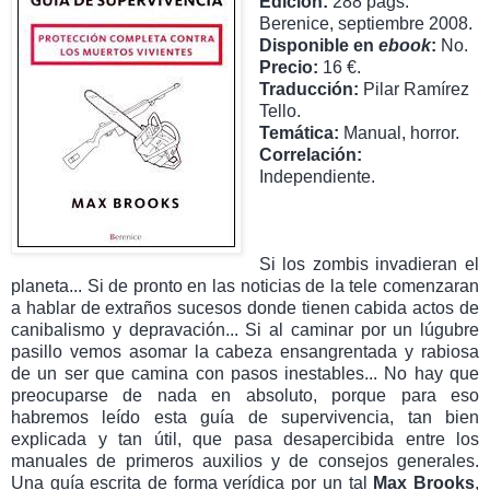
Edición:
288 págs.
Berenice, septiembre 2008.
Disponible en
ebook
:
No.
Precio:
16 €.
Traducción:
Pilar Ramírez
Tello.
Temática:
Manual, horror.
Correlación:
Independiente.
Si los zombis invadieran el
planeta... Si de pronto en las noticias de la tele comenzaran
a hablar de extraños sucesos donde tienen cabida actos de
canibalismo y depravación... Si al caminar por un lúgubre
pasillo vemos asomar la cabeza ensangrentada y rabiosa
de un ser que camina con pasos inestables... No hay que
preocuparse de nada en absoluto, porque para eso
habremos leído esta guía de supervivencia, tan bien
explicada y tan útil, que pasa desapercibida entre los
manuales de primeros auxilios y de consejos generales.
Una guía escrita de forma verídica por un tal
Max Brooks
,