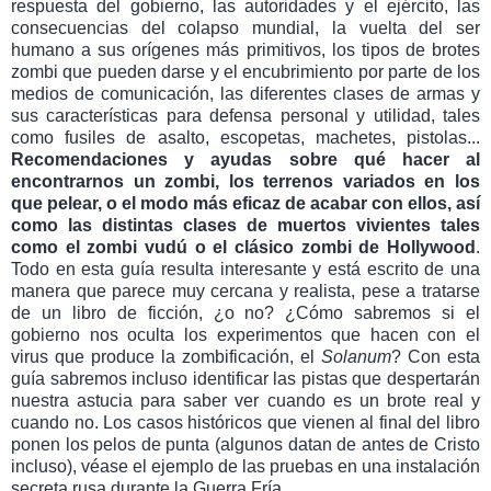
respuesta del gobierno, las autoridades y el ejército, las
consecuencias del colapso mundial, la vuelta del ser
humano a sus orígenes más primitivos, los tipos de brotes
zombi que pueden darse y el encubrimiento por parte de los
medios de comunicación, las diferentes clases de armas y
sus características para defensa personal y utilidad, tales
como fusiles de asalto, escopetas, machetes, pistolas...
Recomendaciones y ayudas sobre qué hacer al
encontrarnos un zombi, los terrenos variados en los
que pelear, o el modo más eficaz de acabar con ellos, así
como las distintas clases de muertos vivientes tales
como el zombi vudú o el clásico zombi de Hollywood
.
Todo en esta guía resulta interesante y está escrito de una
manera que parece muy cercana y realista, pese a tratarse
de un libro de ficción, ¿o no? ¿Cómo sabremos si el
gobierno nos oculta los experimentos que hacen con el
virus que produce la zombificación, el
Solanum
? Con esta
guía sabremos incluso identificar las pistas que despertarán
nuestra astucia para saber ver cuando es un brote real y
cuando no. Los casos históricos que vienen al final del libro
ponen los pelos de punta (algunos datan de antes de Cristo
incluso), véase el ejemplo de las pruebas en una instalación
secreta rusa durante la Guerra Fría.