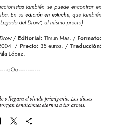
leccionistas también se puede encontrar en
riba. En su
edición en estuche
, que también
l Legado del Drow", al mismo precio)
.
 Drow
/
Editorial:
Timun Mas. /
Formato:
004. /
Precio:
35 euros. /
Traducción:
Mila López.
-----oOo------------
o o llegará el olvido primigenio. Los dioses
otorgan bendiciones eternas a tus armas.