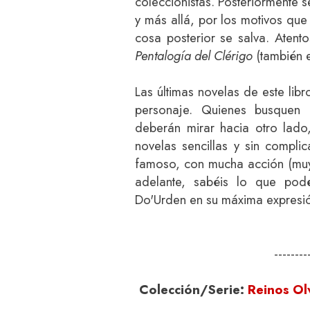
coleccionistas. Posteriormente 
y más allá, por los motivos qu
cosa posterior se salva. Atent
Pentalogía del Clérigo
(también e
Las últimas novelas de este lib
personaje. Quienes busquen 
deberán mirar hacia otro lado
novelas sencillas y sin compl
famoso, con mucha acción (muy 
adelante, sabéis lo que podé
Do'Urden en su máxima expresi
--------
Colección/Serie:
Reinos Ol