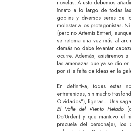
novelas. A esto debemos añadirl
innato a lo largo de todas la
goblins y diversos seres de l
molestar a los protagonistas. Ni
(pero no Artemis Entreri, aunque
se retoma una vez más al arch
demás no debe levantar cabeza
ocurre. Además, asistiremos a
las amenazas que ya se dio en l
por si la falta de ideas en la ga
En definitiva, todas estas n
entretenidas, sin mucho trasfo
Olvidados"), ligeras... Una sa
El Valle del Viento Helado
(d
Do'Urden) y que mantuvo el ni
precuela del personaje), los