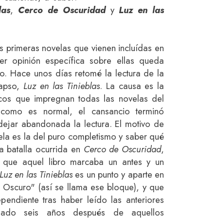
las
,
Cerco de Oscuridad
y
Luz en las
es primeras novelas que vienen incluídas en
ier opinión específica sobre ellas queda
po. Hace unos días retomé la lectura de la
lapso,
Luz en las Tinieblas
. La causa es la
cos que impregnan todas las novelas del
 como es normal, el cansancio terminó
ejar abandonada la lectura. El motivo de
ela es la del puro completismo y saber qué
ca batalla ocurrida en
C
erco de Oscuridad
,
que aquel libro marcaba un antes y un
Luz en las Tinieblas
es un punto y aparte en
o Oscuro" (así se llama ese bloque), y que
endiente tras haber leído las anteriores
asado seis años después de aquellos