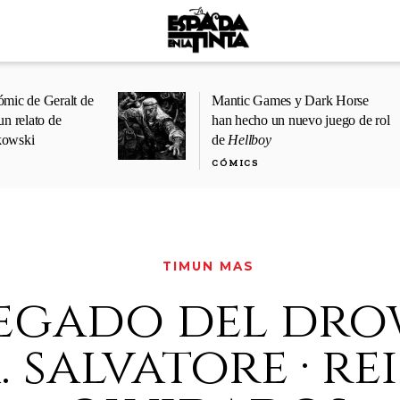
ómic de Geralt de
Mantic Games y Dark Horse
un relato de
han hecho un nuevo juego de rol
kowski
de
Hellboy
CÓMICS
TIMUN MAS
legado del drow
a. salvatore · r