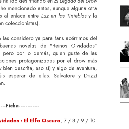
se ha ido desinflando en
El Legado del Drow
e he mencionado antes, aunque alguna otra
os al enlace entre
Luz en las Tinieblas
y la
n coleccionistas).
ro las considero ya para fans acérrimos del
buenas novelas de "Reinos Olvidados"
, pero por lo demás, quien guste de las
icaciones protagonizadas por el drow más
bien descrita, eso sí) y algo de aventura,
is esperar de ellas. Salvatore y Drizzt
ón.
----
Ficha
------------
vidados · El Elfo Oscuro
, 7 / 8 / 9 / 10