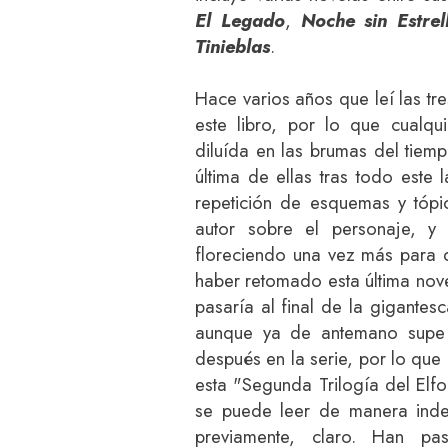
El Legado
,
Noche sin Estrel
Tinieblas
.
Hace varios años que leí las tr
este libro, por lo que cualqu
diluída en las brumas del tiem
última de ellas tras todo este 
repetición de esquemas y tópi
autor sobre el personaje, y
floreciendo una vez más para d
haber retomado esta última nov
pasaría al final de la gigantes
aunque ya de antemano supe 
después en la serie, por lo que
esta "Segunda Trilogía del Elf
se puede leer de manera indep
previamente, claro. Han p