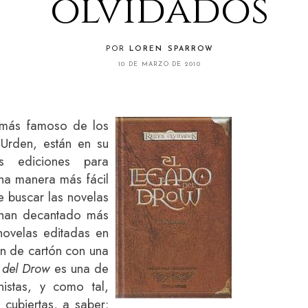
olvidados
POR
LOREN SPARROW
10 DE MARZO DE 2010
o más famoso de los
'Urden, están en su
s ediciones para
na manera más fácil
e buscar las novelas
 han decantado más
novelas editadas en
ón de cartón con una
 del Drow
es una de
nistas, y como tal,
 cubiertas, a saber: