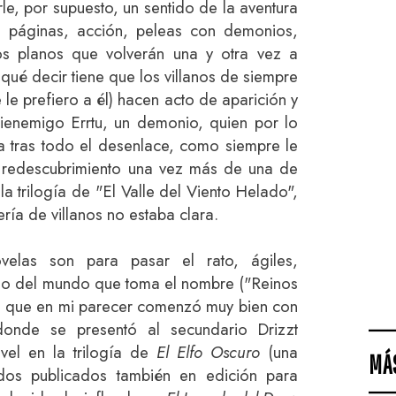
e, por supuesto, un sentido de la aventura
s páginas, acción, peleas con demonios,
os planos que volverán una y otra vez a
 qué decir tiene que los villanos de siempre
 le prefiero a él) hacen acto de aparición y
ienemigo Errtu, un demonio, quien por lo
 tras todo el desenlace, como siempre le
l redescubrimiento una vez más de una de
a trilogía de "El Valle del Viento Helado",
lería de villanos no estaba clara.
ovelas son para pasar el rato, ágiles,
ndo del mundo que toma el nombre ("Reinos
ga que en mi parecer comenzó muy bien con
onde se presentó al secundario Drizzt
vel en la trilogía de
El Elfo Oscuro
(una
MÁ
 dos publicados también en edición para