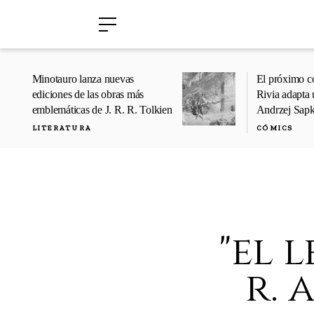
›
›
Minotauro lanza nuevas
El próximo c
ediciones de las obras más
Rivia adapta 
emblemáticas de J. R. R. Tolkien
Andrzej Sap
LITERATURA
CÓMICS
"el 
r. 