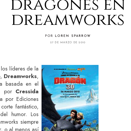
dragones en
dreamworks
POR
LOREN SPARROW
27 DE MARZO DE 2010
los líderes de la
e,
Dreamworks
,
ula basada en el
ito por
Cressida
a por Ediciones
corte fantástico,
del humor. Los
amworks siempre
r, o al menos así