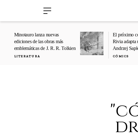
›
›
Minotauro lanza nuevas
El próximo c
ediciones de las obras más
Rivia adapta 
emblemáticas de J. R. R. Tolkien
Andrzej Sap
LITERATURA
CÓMICS
"c
dr