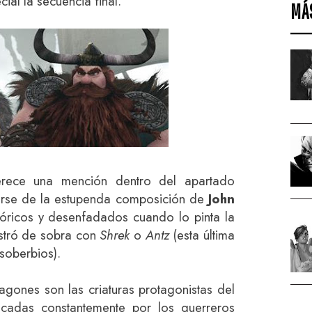
ial la secuencia final.
MÁ
rece una mención dentro del apartado
darse de la estupenda composición de
John
klóricos y desenfadados cuando lo pinta la
stró de sobra con
Shrek
o
Antz
(esta última
soberbios).
ragones son las criaturas protagonistas del
acadas constantemente por los guerreros