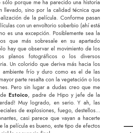
 sólo porque me ha parecido una historia
n llevado, sino por la calidad técnica que
alización de la película. Conforme pasan
ículas con un envoltorio soberbio (ahí está
no es una excepción. Posiblemente sea la
ios que más sobresale en su apartado
ólo hay que observar el movimiento de los
los planos fotográficos o los diversos
oria. Un colorido que deriva más hacia los
n ambiente frío y duro como es el de las
 mayor parte resalta con la vegetación o los
ones. Pero sin lugar a dudas creo que me
a de
Estoico
, padre de Hipo y jefe de la
erdad! Muy logrado, en serio. Y ah, las
ciales de explosiones, fuego, destellos...
onantes, casi parece que vayan a hacerte
e la película es bueno, este tipo de efectos