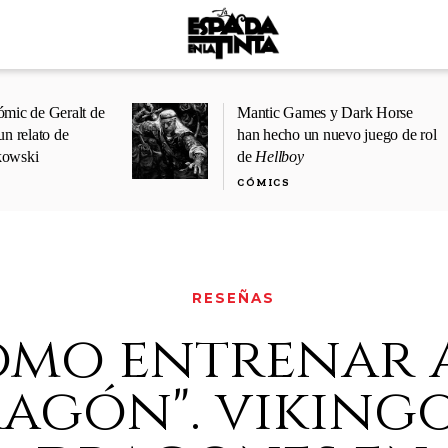
ómic de Geralt de
Mantic Games y Dark Horse
un relato de
han hecho un nuevo juego de rol
kowski
de
Hellboy
CÓMICS
RESEÑAS
ómo entrenar 
agón". vikingo