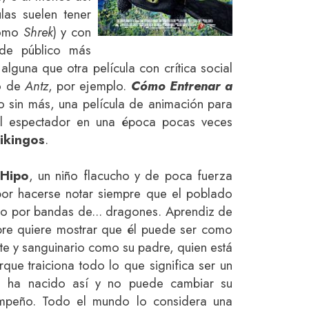
las suelen tener
como
Shrek
) y con
 de público más
lguna que otra película con crítica social
so de
Antz
, por ejemplo.
Cómo Entrenar a
o sin más, una película de animación para
 al espectador en una época pocas veces
ikingos
.
Hipo
,
un niño flacucho y de poca fuerza
por hacerse notar siempre que el poblado
ado por bandas de... dragones. Aprendiz de
pre quiere mostrar que él puede ser como
rte y sanguinario como su padre, quien está
que traiciona todo lo que significa ser un
o ha nacido así y no puede cambiar su
mpeño. Todo el mundo lo considera una