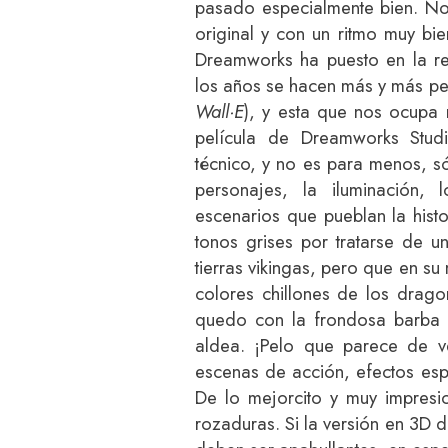
pasado especialmente bien. No
original y con un ritmo muy bie
Dreamworks ha puesto en la re
los años se hacen más y más pel
Wall·E
), y esta que nos ocupa 
película de Dreamworks Stud
técnico, y no es para menos, s
personajes, la iluminación, 
escenarios que pueblan la hist
tonos grises por tratarse de u
tierras vikingas, pero que en su
colores chillones de los drag
quedo con la frondosa barb
aldea. ¡Pelo que parece de v
escenas de acción, efectos espe
De lo mejorcito y muy impresi
rozaduras. Si la versión en 3D d