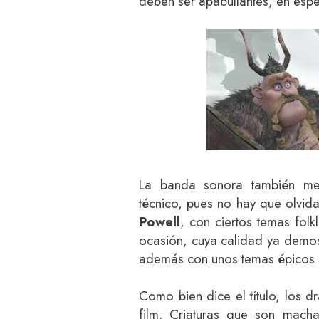
deben ser apabullantes, en espec
La banda sonora también me
técnico, pues no hay que olvi
Powell
, con ciertos temas fol
ocasión, cuya calidad ya demo
además con unos temas épicos 
Como bien dice el título, los d
film. Criaturas que son mach