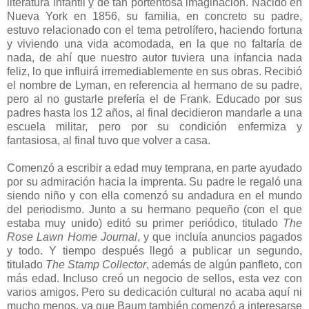
literatura infantil y de tan portentosa imaginación. Nacido en
Nueva York en 1856, su familia, en concreto su padre,
estuvo relacionado con el tema petrolífero, haciendo fortuna
y viviendo una vida acomodada, en la que no faltaría de
nada, de ahí que nuestro autor tuviera una infancia nada
feliz, lo que influirá irremediablemente en sus obras. Recibió
el nombre de Lyman, en referencia al hermano de su padre,
pero al no gustarle prefería el de Frank. Educado por sus
padres hasta los 12 años, al final decidieron mandarle a una
escuela militar, pero por su condición enfermiza y
fantasiosa, al final tuvo que volver a casa.
Comenzó a escribir a edad muy temprana, en parte ayudado
por su admiración hacia la imprenta. Su padre le regaló una
siendo niño y con ella comenzó su andadura en el mundo
del periodismo. Junto a su hermano pequeño (con el que
estaba muy unido) editó su primer periódico, titulado
The
Rose Lawn Home Journal
, y que incluía anuncios pagados
y todo. Y tiempo después llegó a publicar un segundo,
titulado
The Stamp Collector
, además de algún panfleto, con
más edad. Incluso creó un negocio de sellos, esta vez con
varios amigos. Pero su dedicación cultural no acaba aquí ni
mucho menos, ya que Baum también comenzó a interesarse