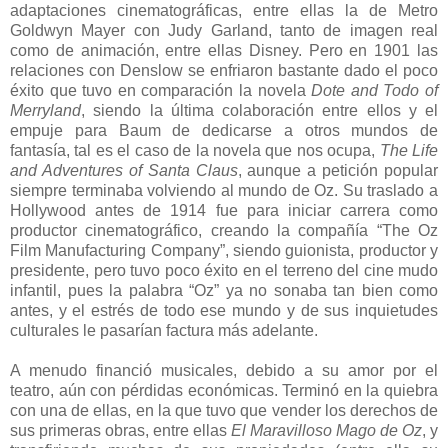
adaptaciones cinematográficas, entre ellas la de Metro
Goldwyn Mayer con Judy Garland, tanto de imagen real
como de animación, entre ellas Disney. Pero en 1901 las
relaciones con Denslow se enfriaron bastante dado el poco
éxito que tuvo en comparación la novela
Dote and Todo of
Merryland
, siendo la última colaboración entre ellos y el
empuje para Baum de dedicarse a otros mundos de
fantasía, tal es el caso de la novela que nos ocupa,
The Life
and Adventures of Santa Claus
, aunque a petición popular
siempre terminaba volviendo al mundo de Oz. Su traslado a
Hollywood antes de 1914 fue para iniciar carrera como
productor cinematográfico, creando la compañía “The Oz
Film Manufacturing Company”, siendo guionista, productor y
presidente, pero tuvo poco éxito en el terreno del cine mudo
infantil, pues la palabra “Oz” ya no sonaba tan bien como
antes, y el estrés de todo ese mundo y de sus inquietudes
culturales le pasarían factura más adelante.
A menudo financió musicales, debido a su amor por el
teatro, aún con pérdidas económicas. Terminó en la quiebra
con una de ellas, en la que tuvo que vender los derechos de
sus primeras obras, entre ellas
El Maravilloso Mago de Oz
, y