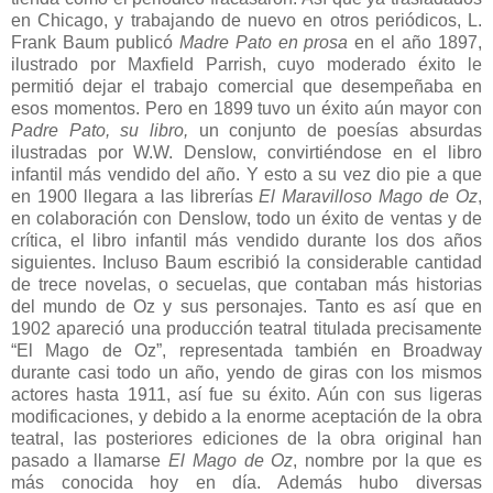
en Chicago, y trabajando de nuevo en otros periódicos, L.
Frank Baum publicó
Madre Pato en prosa
en el año 1897,
ilustrado por Maxfield Parrish, cuyo moderado éxito le
permitió dejar el trabajo comercial que desempeñaba en
esos momentos. Pero en 1899 tuvo un éxito aún mayor con
Padre Pato, su libro,
un conjunto de poesías absurdas
ilustradas por W.W. Denslow, convirtiéndose en el libro
infantil más vendido del año. Y esto a su vez dio pie a que
en 1900 llegara a las librerías
El Maravilloso Mago de Oz
,
en colaboración con Denslow, todo un éxito de ventas y de
crítica, el libro infantil más vendido durante los dos años
siguientes. Incluso Baum escribió la considerable cantidad
de trece novelas, o secuelas, que contaban más historias
del mundo de Oz y sus personajes. Tanto es así que en
1902 apareció una producción teatral titulada precisamente
“El Mago de Oz”, representada también en Broadway
durante casi todo un año, yendo de giras con los mismos
actores hasta 1911, así fue su éxito. Aún con sus ligeras
modificaciones, y debido a la enorme aceptación de la obra
teatral, las posteriores ediciones de la obra original han
pasado a llamarse
El Mago de Oz
, nombre por la que es
más conocida hoy en día. Además hubo diversas