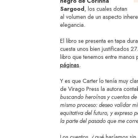
negro de Corinna
Sargood
, los cuales dotan
al volumen de un aspecto inheren
elegancia.
El libro se presenta en tapa dur
cuesta unos bien justificados 2
libro que tenemos entre manos
páginas
.
Y es que Carter lo tenía muy cla
de Virago Press la autora cont
buscando heroínas y cuentos de h
mismo proceso: deseo validar mi
equitativa del futuro, y expreso
la parte del pasado que me corr
Los cuentos, ¿qué haríamos sin 