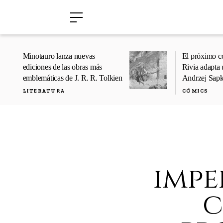
›
›
Minotauro lanza nuevas
El próximo c
ediciones de las obras más
Rivia adapta 
emblemáticas de J. R. R. Tolkien
Andrzej Sap
LITERATURA
CÓMICS
impe
c