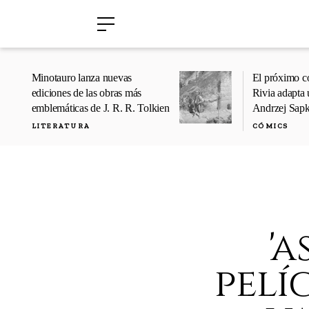
›
›
Minotauro lanza nuevas
El próximo c
ediciones de las obras más
Rivia adapta 
emblemáticas de J. R. R. Tolkien
Andrzej Sap
LITERATURA
CÓMICS
'a
pelí