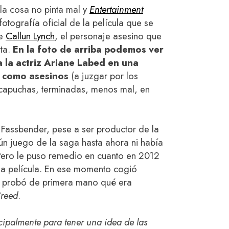
la cosa no pinta mal y
Entertainment
tografía oficial de la película que se
de
Callun Lynch
, el personaje asesino que
nta.
En la foto de arriba podemos ver
 la actriz Ariane Labed en una
s como asesinos
(a juzgar por los
 capuchas, terminadas, menos mal, en
, Fassbender, pese a ser productor de la
ún juego de la saga hasta ahora ni había
 Pero le puso remedio en cuanto en 2012
 la película. En ese momento cogió
 y probó de primera mano qué era
Creed
.
ipalmente para tener una idea de las