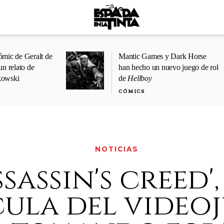
ómic de Geralt de
Mantic Games y Dark Horse
un relato de
han hecho un nuevo juego de rol
kowski
de
Hellboy
CÓMICS
NOTICIAS
ssassin's creed',
cula del video