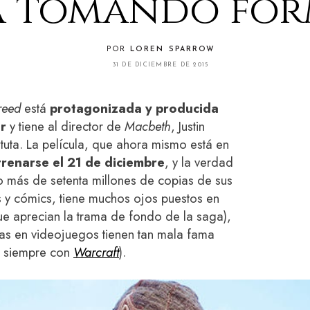
a tomando fo
POR
LOREN SPARROW
31 DE DICIEMBRE DE 2015
reed
está
protagonizada y producida
r
y tiene al director de
Macbeth
, Justin
tuta. La película, que ahora mismo está en
trenarse el 21 de diciembre
, y la verdad
 más de setenta millones de copias de sus
s y cómics, tiene muchos ojos puestos en
que aprecian la trama de fondo de la saga),
as en videojuegos tienen tan mala fama
a siempre con
Warcraft
).