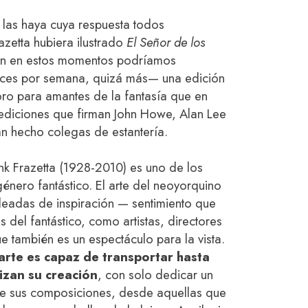
 las haya cuya respuesta todos
azetta hubiera ilustrado
El Señor de los
kien en estos momentos podríamos
ces por semana, quizá más— una edición
oro para amantes de la fantasía que en
 ediciones que firman John Howe, Alan Lee
an hecho colegas de estantería.
ank Frazetta (1928-2010) es uno de los
énero fantástico. El arte del neoyorquino
oleadas de inspiración — sentimiento que
s del fantástico, como artistas, directores
e también es un espectáculo para la vista.
arte es capaz de transportar hasta
izan su creación
,
con solo dedicar un
de sus composiciones, desde aquellas que