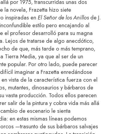
allá por 1975, transcurridas unas dos
 la novela, Frazetta hizo siete
o inspiradas en
El Señor de los Anillos
de J.
 inconfundible estilo pero encajando al
e el profesor desarrolló para su magna
a. Lejos de tratarse de algo anecdótico,
 hecho de que, más tarde o más temprano,
la Tierra Media, ya que al ser de un
te popular. Por otro lado, puede parecer
ifícil imaginar a Frazetta enredándose
en vista de la característica fuerza con el
uos, mutantes, dinosaurios y bárbaros de
su vasta producción. Todos ellos parecen
r salir de la pintura y cobra vida más allá
 cambio de escenario le sienta
edia: en estas mismas líneas podemos
 orcos —trasunto de sus bárbaros salvajes