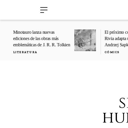
›
›
Minotauro lanza nuevas
El próximo c
ediciones de las obras más
Rivia adapta 
emblemáticas de J. R. R. Tolkien
Andrzej Sap
LITERATURA
CÓMICS
s
hu