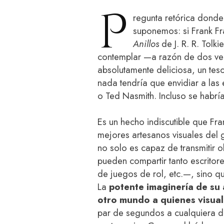
P
regunta retórica donde
suponemos: si Frank Fr
Anillos
de J. R. R. Tol
contemplar —a razón de dos ve
absolutamente deliciosa, un tes
nada tendría que envidiar a las
o Ted Nasmith. Incluso se habrí
Es un hecho indiscutible que Fr
mejores artesanos visuales del g
no solo es capaz de transmitir 
pueden compartir tanto escritore
de juegos de rol, etc.—, sino qu
La
potente imaginería de su 
otro mundo
a quienes visual
par de segundos a cualquiera 