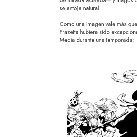
de mirada acerada— y magos co
se antoja natural.
Como una imagen vale más que m
Frazetta hubiera sido excepcion
Media durante una temporada: