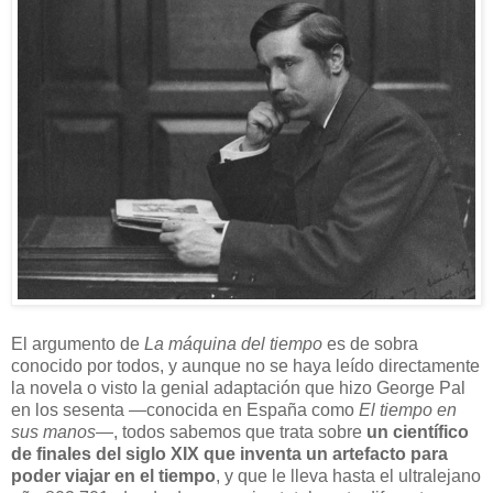
El argumento de
La máquina del tiempo
es de sobra
conocido por todos, y aunque no se haya leído directamente
la novela o visto la genial adaptación que hizo George Pal
en los sesenta —conocida en España como
El tiempo en
sus manos
—, todos sabemos que trata sobre
un científico
de finales del siglo XIX que inventa un artefacto para
poder viajar en el tiempo
, y que le lleva hasta el ultralejano