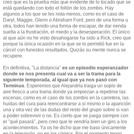
creo que es la prueba más que evidente de lo tocado que se
está quedando con todo el follón de los zombis. Hay
algunos a los que se les nota menos, como es el caso de
Daryl, Maggie, Glenn o Abraham Ford, pero de una forma u
otra, todos han tenido una forma de escapar, de dar rienda
suelta a la frustración, el miedo y la desesperación. El único
al que aún no he visto desahogarse ha sido a Rick, creo que
porque la única ocasión en la que se lo permitió fue en la
cárcel con funestos resultados. Quizás su mente nunca se
recupere.
En definitiva, "La distancia"
es un episodio esperanzador
donde se nos presenta cual va a ser la trama para la
siguiente temporada, al igual que ya nos pasó con
Terminus
. Esperemos que Alejandría traiga un soplo de
aire fresco a una trama donde ya empiezan a repetirse las
escenas, como es el caso de los zombis en la carretera, las
huidas del cura para reencontrarse a sí mismo o la aparición
una y otra vez de las dudas del resto del grupo sobre si van
a poder sobrevivir o no. Es cierto que se juega siempre con
el "qué pasará", pero creo que le vendría bien un giro a los
acontecimientos. Ya os he dicho que me baso únicamente
en la televisión, no en los cómics. Por el momento tengo