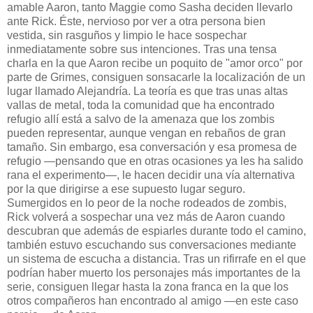
amable Aaron, tanto Maggie como Sasha deciden llevarlo
ante Rick. Éste, nervioso por ver a otra persona bien
vestida, sin rasguños y limpio le hace sospechar
inmediatamente sobre sus intenciones. Tras una tensa
charla en la que Aaron recibe un poquito de "amor orco" por
parte de Grimes, consiguen sonsacarle la localización de un
lugar llamado Alejandría. La teoría es que tras unas altas
vallas de metal, toda la comunidad que ha encontrado
refugio allí está a salvo de la amenaza que los zombis
pueden representar, aunque vengan en rebaños de gran
tamaño. Sin embargo, esa conversación y esa promesa de
refugio —pensando que en otras ocasiones ya les ha salido
rana el experimento—, le hacen decidir una vía alternativa
por la que dirigirse a ese supuesto lugar seguro.
Sumergidos en lo peor de la noche rodeados de zombis,
Rick volverá a sospechar una vez más de Aaron cuando
descubran que además de espiarles durante todo el camino,
también estuvo escuchando sus conversaciones mediante
un sistema de escucha a distancia. Tras un rifirrafe en el que
podrían haber muerto los personajes más importantes de la
serie, consiguen llegar hasta la zona franca en la que los
otros compañeros han encontrado al amigo —en este caso