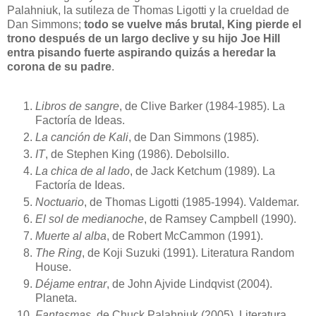
Palahniuk, la sutileza de Thomas Ligotti y la crueldad de
Dan Simmons;
todo se vuelve más brutal, King pierde el
trono después de un largo declive y su hijo Joe Hill
entra pisando fuerte aspirando quizás a heredar la
corona de su padre
.
Libros de sangre
, de Clive Barker (1984-1985). La
Factoría de Ideas.
La canción de Kali
, de Dan Simmons (1985).
IT
, de Stephen King (1986). Debolsillo.
La chica de al lado
, de Jack Ketchum (1989). La
Factoría de Ideas.
Noctuario
, de Thomas Ligotti (1985-1994). Valdemar.
El sol de medianoche
, de Ramsey Campbell (1990).
Muerte al alba
, de Robert McCammon (1991).
The Ring
, de Koji Suzuki (1991). Literatura Random
House.
Déjame entrar
, de John Ajvide Lindqvist (2004).
Planeta.
Fantasmas
, de Chuck Palahniuk (2005). Literatura