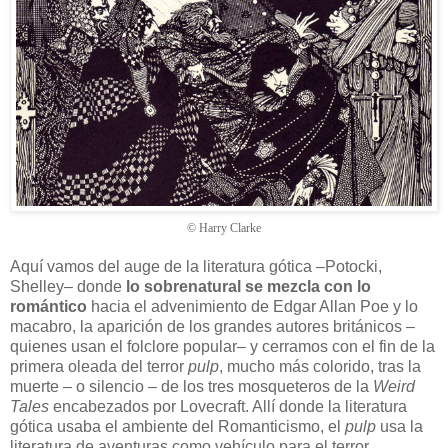
© Harry Clarke
Aquí vamos del auge de la literatura gótica –Potocki,
Shelley– donde
lo sobrenatural se mezcla con lo
romántico
hacia el advenimiento de Edgar Allan Poe y lo
macabro, la aparición de los grandes autores británicos –
quienes usan el folclore popular– y cerramos con el fin de la
primera oleada del terror
pulp
, mucho más colorido, tras la
muerte – o silencio – de los tres mosqueteros de la
Weird
Tales
encabezados por Lovecraft. Allí donde la literatura
gótica usaba el ambiente del Romanticismo, el
pulp
usa la
literatura de aventuras como vehículo para el terror .