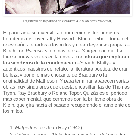
Fragmento de la portada de
Pesadilla a 20.000 pies
(Valdemar)
El panorama se diversifica enormemente; los primeros
herederos de Lovecraft y Howard –Bloch, Leiber– toman el
relevo aún aferrados a los mitos y crean leyendas propias –
Bloch con
Psicosis
sin ir más lejos–. Surgen con mucha
fuerza nuevas voces en la novela con
obras que exploran
los senderos de la condenación
–Straub, Blatty– y
auténticos maestros del relato: la literatura poética, de gran
belleza y por ello más chocante de Bradbury o la
originalidad de Matheson. Y para terminar, aparecen varias
obras muy singulares que cuesta encasillar: las de Thomas
Tryon, Ray Bradbury o Roland Topor. Quizás es el período
más experimental, que cerramos con la brillante obra de
Klein, que gira hacia el pasado recuperando el ambiente de
los mitos.
Malpertuis
, de Jean Ray (1943).
Dulces sueños... 15 historias macabras del maestro