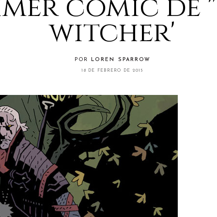
imer cómic de 
witcher'
POR
LOREN SPARROW
18 DE FEBRERO DE 2015