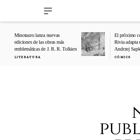
›
›
Minotauro lanza nuevas
El próximo c
ediciones de las obras más
Rivia adapta 
emblemáticas de J. R. R. Tolkien
Andrzej Sap
LITERATURA
CÓMICS
publ