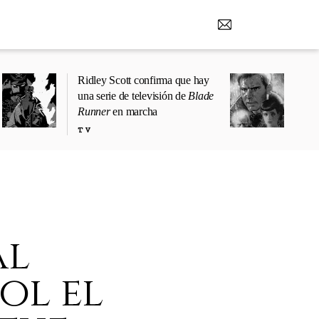
Ridley Scott confirma que hay
una serie de televisión de
Blade
Runner
en marcha
TV
al
ol el