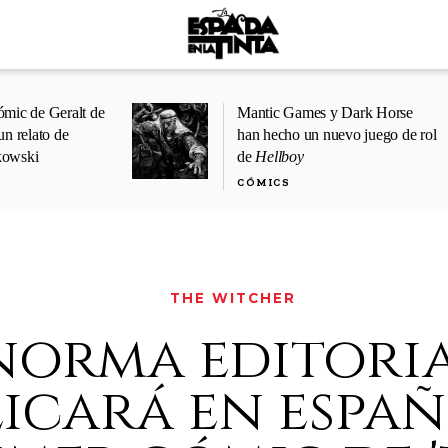
ómic de Geralt de
Mantic Games y Dark Horse
un relato de
han hecho un nuevo juego de rol
kowski
de
Hellboy
CÓMICS
THE WITCHER
norma editori
icará en españ