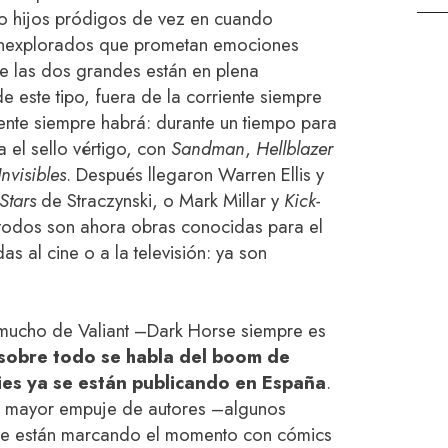
o hijos pródigos de vez en cuando
 inexplorados que prometan emociones
e las dos grandes están en plena
e este tipo, fuera de la corriente siempre
ente siempre habrá: durante un tiempo para
a el sello vértigo, con
Sandman
,
Hellblazer
Invisibles
. Después llegaron Warren Ellis y
Stars
de Straczynski, o Mark Millar y
Kick-
todos son ahora obras conocidas para el
s al cine o a la televisión: ya son
mucho de Valiant –Dark Horse siempre es
sobre todo se habla del boom de
ies ya se están publicando en España
.
el mayor empuje de autores –algunos
ue están marcando el momento con cómics