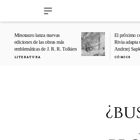
›
›
Minotauro lanza nuevas
El próximo c
ediciones de las obras más
Rivia adapta 
emblemáticas de J. R. R. Tolkien
Andrzej Sap
LITERATURA
CÓMICS
¿bu