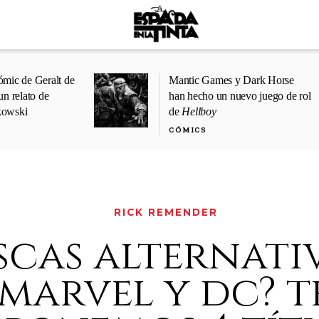
ómic de Geralt de
Mantic Games y Dark Horse
un relato de
han hecho un nuevo juego de rol
kowski
de
Hellboy
CÓMICS
RICK REMENDER
scas alternati
marvel y dc? t