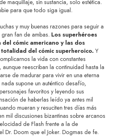
 maquillaje, sin sustancia, solo estética.
bie para que todo siga igual.
uchas y muy buenas razones para seguir a
n gran fan de ambas.
Los superhéroes
a del cómic americano y las dos
 totalidad del cómic superheroico.
Y
mplicarnos la vida con constantes
aunque reescriban la continuidad hasta la
darse de madurar para vivir en una eterna
 nada supone un auténtico desafío,
ersonajes favoritos y leyendo sus
ensación de haberlas leído ya antes mil
uando mueran y resuciten tres días más
n mil discusiones bizantinas sobre arcanos
elocidad de Flash frente a la de
 el Dr. Doom que el Joker. Dogmas de fe.