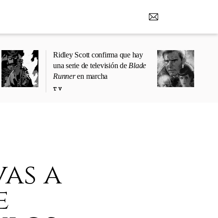
Ridley Scott confirma que hay
una serie de televisión de
Blade
Runner
en marcha
TV
vas a
e