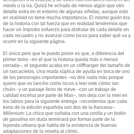
miedo o la ira. Quizá he echado de menos algún que otro
detalle extra en el entorno de algunas viñetas, aunque esto
en realidad no tiene mucha importancia. El mismo guión tira
de la historia con tal fuerza que en realidad tendremos que
hacer un ímprobo esfuerzo para disfrutar de cada detalle en
cada recuadro y no avanzar como locos para saber qué va a
ocurrir en la siguiente página.
El único pero que le puedo poner es que, a diferencia del
primer tomo –en el que la historia queda más o menos
cerrada–, el segundo acaba en un
cliffhanger
del tamaño de
un rascacielos. Una muda súplica de ayuda en boca de uno
de los personajes importantes –no diré nada más porque
quiero que os lancéis como locos a leer este cómic tan
chulo– y un paisaje lleno de nieve –con un trabajo de
calidad excelsa por parte de Man–, nos deja con la miel en
los labios para la siguiente entrega –recordemos que cada
tomo de la edición española son dos de la francesa–.
Millenium: La chica que soñaba con una cerilla y un bidón
de gasolina
sin duda terminará por formar parte de la
leyenda urbana que habla de la existencia de buenas
adaptaciones de la novela al cómic.