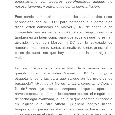
generalmente con poderes sobrehumanos aunque no
necesariamente, y entroncado con la ciencia ficción
.
Este cómic como tal, sí que es cierto que podría estar
aconsejado casi al 100% para personas que como bien
dices, estén cansadas de Marvel y DC (de hecho lo he
compartido así en mi facebook). Sin embargo, creo que
también es un buen cómic para que aquellos que no se han
atrevido nunca con Marvel ni DC por la salvajada de
números, subtramas, series alternativas, series principales,
ciclos de autor, etc que hay... pues pueda leer algo del
estilo.
Por eso precisamente, en el título de la reseña, no he
querido poner nada sobre Marvel ni DC. Si no, ¿qué
etiqueta le pondrías para que saliese en los motores de
búsqueda? ¿Fantasía? No es fantasía como tal. ¿Ciencia
ficción? mnn... yo creo que tampoco, porque no aparecen
naves espaciales, ni mundos extraterrestres, ni ningún tipo
de tecnología avanzada, aunque sí que aparece el espacio
en alguna que otra viñeta. ¿Género negro? mnnn,
tampoco, porque en realidad el personaje no hace ninguna
investigación en el sentido estricto de la palabra, va y viene,