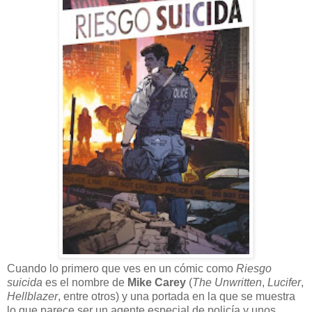
C
uando lo primero que ves en un cómic como
Riesgo
suicida
es el nombre de
Mike Carey
(
The Unwritten
,
Lucifer
,
Hellblazer
, entre otros) y una portada en la que se muestra
lo que parece ser un agente especial de policía y unos