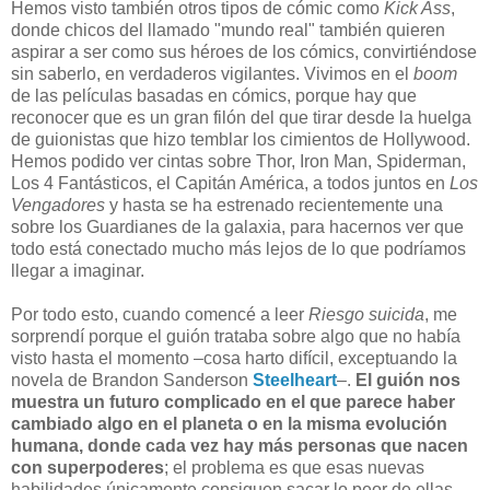
Hemos visto también otros tipos de cómic como
Kick Ass
,
donde chicos del llamado "mundo real" también quieren
aspirar a ser como sus héroes de los cómics, convirtiéndose
sin saberlo, en verdaderos vigilantes. Vivimos en el
boom
de las películas basadas en cómics, porque hay que
reconocer que es un gran filón del que tirar desde la huelga
de guionistas que hizo temblar los cimientos de Hollywood.
Hemos podido ver cintas sobre Thor, Iron Man, Spiderman,
Los 4 Fantásticos, el Capitán América, a todos juntos en
Los
Vengadores
y hasta se ha estrenado recientemente una
sobre los Guardianes de la galaxia, para hacernos ver que
todo está conectado mucho más lejos de lo que podríamos
llegar a imaginar.
Por todo esto, cuando comencé a leer
Riesgo suicida
, me
sorprendí porque el guión trataba sobre algo que no había
visto hasta el momento –cosa harto difícil, exceptuando la
novela de Brandon Sanderson
Steelheart
–.
El guión nos
muestra un futuro complicado en el que parece haber
cambiado algo en el planeta o en la misma evolución
humana, donde cada vez hay más personas que nacen
con superpoderes
; el problema es que esas nuevas
habilidades únicamente consiguen sacar lo peor de ellas,