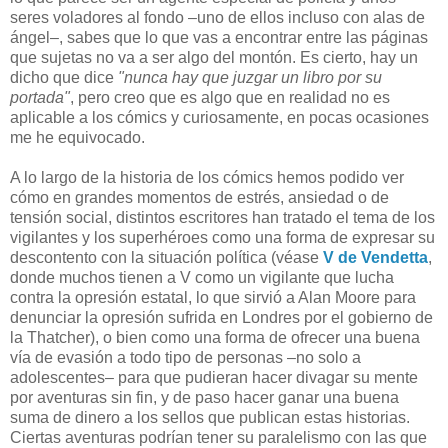
seres voladores al fondo –uno de ellos incluso con alas de
ángel–, sabes que lo que vas a encontrar entre las páginas
que sujetas no va a ser algo del montón. Es cierto, hay un
dicho que dice
"nunca hay que juzgar un libro por su
portada"
, pero creo que es algo que en realidad no es
aplicable a los cómics y curiosamente, en pocas ocasiones
me he equivocado.
A lo largo de la historia de los cómics hemos podido ver
cómo en grandes momentos de estrés, ansiedad o de
tensión social, distintos escritores han tratado el tema de los
vigilantes y los superhéroes como una forma de expresar su
descontento con la situación política (véase
V de Vendetta
,
donde muchos tienen a V como un vigilante que lucha
contra la opresión estatal, lo que sirvió a Alan Moore para
denunciar la opresión sufrida en Londres por el gobierno de
la Thatcher), o bien como una forma de ofrecer una buena
vía de evasión a todo tipo de personas –no solo a
adolescentes– para que pudieran hacer divagar su mente
por aventuras sin fin, y de paso hacer ganar una buena
suma de dinero a los sellos que publican estas historias.
Ciertas aventuras podrían tener su paralelismo con las que