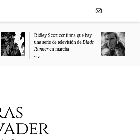
Ridley Scott confirma que hay
una serie de televisión de
Blade
Runner
en marcha
TV
ras
vader