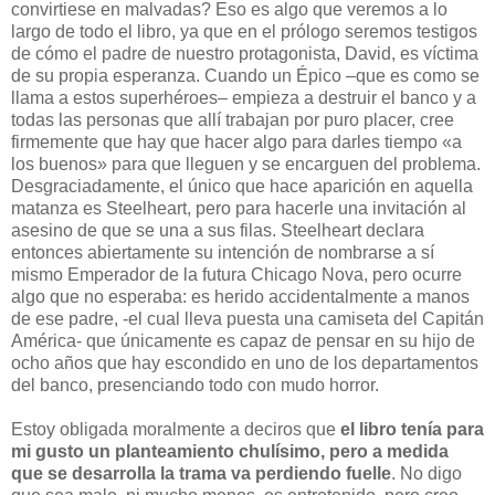
convirtiese en malvadas? Eso es algo que veremos a lo
largo de todo el libro, ya que en el prólogo seremos testigos
de cómo el padre de nuestro protagonista, David, es víctima
de su propia esperanza. Cuando un Épico –que es como se
llama a estos superhéroes– empieza a destruir el banco y a
todas las personas que allí trabajan por puro placer, cree
firmemente que hay que hacer algo para darles tiempo «a
los buenos» para que lleguen y se encarguen del problema.
Desgraciadamente, el único que hace aparición en aquella
matanza es Steelheart, pero para hacerle una invitación al
asesino de que se una a sus filas. Steelheart declara
entonces abiertamente su intención de nombrarse a sí
mismo Emperador de la futura Chicago Nova, pero ocurre
algo que no esperaba: es herido accidentalmente a manos
de ese padre, -el cual lleva puesta una camiseta del Capitán
América- que únicamente es capaz de pensar en su hijo de
ocho años que hay escondido en uno de los departamentos
del banco, presenciando todo con mudo horror.
Estoy obligada moralmente a deciros que
el libro tenía para
mi gusto un planteamiento chulísimo, pero a medida
que se desarrolla la trama va perdiendo fuelle
. No digo