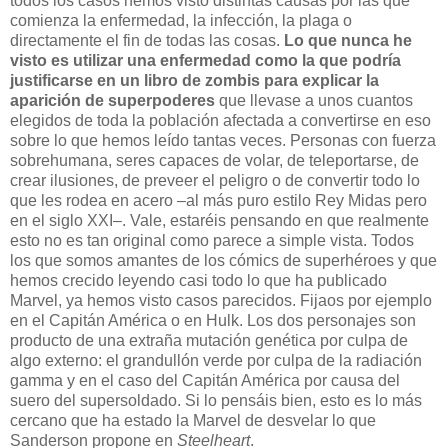
todos los casos hemos visto distintas causas por las que
comienza la enfermedad, la infección, la plaga o
directamente el fin de todas las cosas.
Lo que nunca he
visto es utilizar una enfermedad como la que podría
justificarse en un libro de zombis para explicar la
aparición de superpoderes
que llevase a unos cuantos
elegidos de toda la población afectada a convertirse en eso
sobre lo que hemos leído tantas veces. Personas con fuerza
sobrehumana, seres capaces de volar, de teleportarse, de
crear ilusiones, de preveer el peligro o de convertir todo lo
que les rodea en acero –al más puro estilo Rey Midas pero
en el siglo XXI–. Vale, estaréis pensando en que realmente
esto no es tan original como parece a simple vista. Todos
los que somos amantes de los cómics de superhéroes y que
hemos crecido leyendo casi todo lo que ha publicado
Marvel, ya hemos visto casos parecidos. Fijaos por ejemplo
en el Capitán América o en Hulk. Los dos personajes son
producto de una extraña mutación genética por culpa de
algo externo: el grandullón verde por culpa de la radiación
gamma y en el caso del Capitán América por causa del
suero del supersoldado. Si lo pensáis bien, esto es lo más
cercano que ha estado la Marvel de desvelar lo que
Sanderson propone en
Steelheart
.