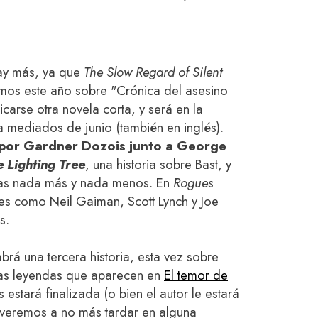
ay más, ya que
The Slow Regard of Silent
mos este año sobre "Crónica del asesino
icarse otra novela corta, y será en la
 mediados de junio (también en inglés).
a por Gardner Dozois junto a George
e Lighting Tree
, una historia sobre Bast, y
as nada más y nada menos. En
Rogues
res como Neil Gaiman, Scott Lynch y Joe
s.
abrá una tercera historia, esta vez sobre
 las leyendas que aparecen en
El temor de
as estará finalizada (o bien el autor le estará
la veremos a no más tardar en alguna