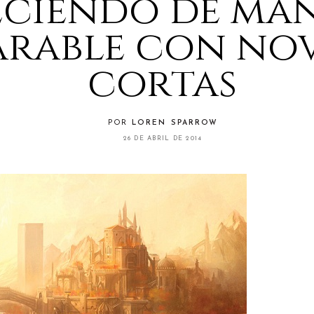
eciendo de ma
arable con no
cortas
POR
LOREN SPARROW
26 DE ABRIL DE 2014