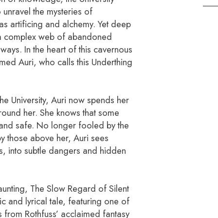
 unravel the mysteries of
as artificing and alchemy. Yet deep
es a complex web of abandoned
ys. In the heart of this cavernous
d Auri, who calls this Underthing
 University, Auri now spends her
around her. She knows that some
d and safe. No longer fooled by the
 by those above her, Auri sees
s, into subtle dangers and hidden
ing, The Slow Regard of Silent
c and lyrical tale, featuring one of
s from Rothfuss’ acclaimed fantasy