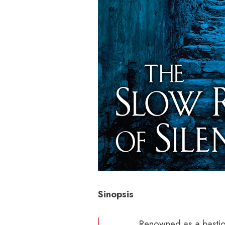
Sinopsis
Renowned as a bastion o