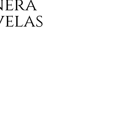
nera
velas