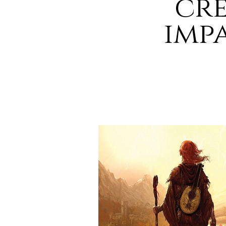
cr
imp