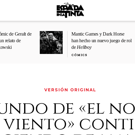
ómic de Geralt de
Mantic Games y Dark Horse
un relato de
han hecho un nuevo juego de rol
kowski
de
Hellboy
CÓMICS
VERSIÓN ORIGINAL
undo de «el n
 viento» cont