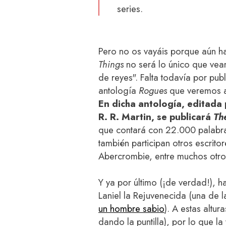
series.
Pero no os vayáis porque aún h
Things
no será lo único que vea
de reyes". Falta todavía por publ
antología
Rogues
que veremos a
En dicha antología, editad
R. R. Martin, se publicará
Th
que contará con 22.000 palabr
también participan otros escrito
Abercrombie, entre muchos otro
Y ya por último (¡de verdad!), h
Laniel la Rejuvenecida (una de
un hombre sabio
). A estas altur
dando la puntilla), por lo que 