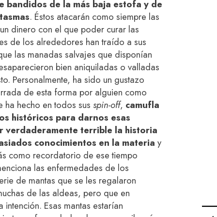
de bandidos de la más baja estofa y de
ntasmas
. Éstos atacarán como siempre las
un dinero con el que poder curar las
s de los alrededores han traído a sus
 que las manadas salvajes que disponían
esaparecieron bien aniquiladas o valladas
to. Personalmente, ha sido un gustazo
narrada de esta forma por alguien como
e ha hecho en todos sus
spin-off
,
camufla
s históricos para darnos esas
 verdaderamente terrible la historia
asiados conocimientos en la materia
y
ás como recordatorio de ese tiempo
menciona las enfermedades de los
erie de mantas que se les regalaron
uchas de las aldeas, pero que en
 intención. Esas mantas estarían