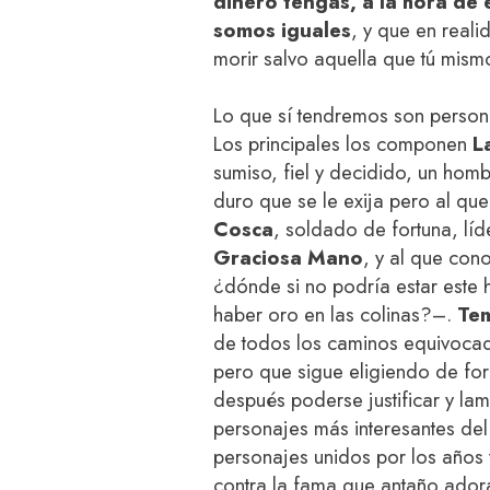
dinero tengas, a la hora de 
somos iguales
, y que en real
morir salvo aquella que tú mism
Lo que sí tendremos son person
Los principales los componen
L
sumiso, fiel y decidido, un homb
duro que se le exija pero al qu
Cosca
, soldado de fortuna, lí
Graciosa Mano
, y al que cono
¿dónde si no podría estar este 
haber oro en las colinas?–.
Te
de todos los caminos equivocad
pero que sigue eligiendo de fo
después poderse justificar y la
personajes más interesantes del
personajes unidos por los años y
contra la fama que antaño ador