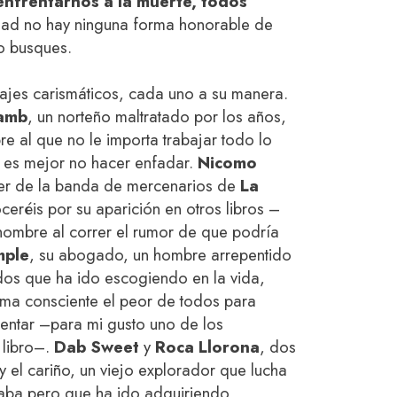
enfrentarnos a la muerte, todos
idad no hay ninguna forma honorable de
o busques.
ajes carismáticos, cada uno a su manera.
amb
, un norteño maltratado por los años,
re al que no le importa trabajar todo lo
e es mejor no hacer enfadar.
Nicomo
der de la banda de mercenarios de
La
ceréis por su aparición en otros libros –
hombre al correr el rumor de que podría
mple
, su abogado, un hombre arrepentido
os que ha ido escogiendo en la vida,
rma consciente el peor de todos para
mentar –para mi gusto uno de los
 libro–.
Dab Sweet
y
Roca Llorona
, dos
 el cariño, un viejo explorador que lucha
aba pero que ha ido adquiriendo