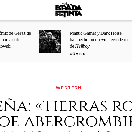
ómic de Geralt de
Mantic Games y Dark Horse
un relato de
han hecho un nuevo juego de rol
kowski
de
Hellboy
CÓMICS
WESTERN
eña: «tierras ro
joe abercrombi