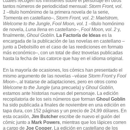
cuales recogen los miniseries sobre el personaje en otros
tantos números de periodicidad mensual:
Storm Front, vol.
1
–título homónimo de la primera novela de la serie,
Tormenta
en castellano–,
Storm Front, vol. 2: Maelstrom
,
Welcome to the Jungle
,
Fool Moon, vol. 1
–título homónimo
de novela,
Luna llena
en castellano–,
Fool Moon, vol. 2
y,
finalmente,
Ghoul Goblin
.
La Factoría de Ideas
es la
encargada de la publicación de las novelas en castellano –
junto a Debolsillo en el caso de las reediciones en formato
más económico–, con un total de diez tnovelas publicadas
hasta la fecha de las catorce que hay en el idioma original.
En la mayoría de ocasiones, los cómics han presentado el
mismo argumento de las novelas –véase
Storm Front
y
Fool
Moon
–, al tratarse de adaptaciones, pero en otros como
Welcome to the Jungle
(una precuela) y
Ghoul Goblin
,
estamos ante historias nuevas del personaje. La edición
recopilatoria de los seis números que forman
Ghoul Goblin
ha sido publicada a finales de noviembre en una edición en
tapa dura, con 152 páginas y un precio de 24,99 dólares. En
esta ocasión,
Jim Butcher
escribe de nuevo el guión del
cómic junto a
Mark Powers
, mientras que los lápices corren
a cargo de
Joe Cooper
. La edición en castellano de los