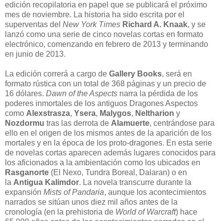
edición recopilatoria en papel que se publicará el próximo
mes de noviembre. La historia ha sido escrita por el
superventas del
New York Times
Richard A. Knaak
, y se
lanzó como una serie de cinco novelas cortas en formato
electrónico, comenzando en febrero de 2013 y terminando
en junio de 2013.
La edición correrá a cargo de
Gallery Books
, será en
formato rústica con un total de 368 páginas y un precio de
16 dólares.
Dawn of the Aspects
narra la pérdida de los
poderes inmortales de los antiguos Dragones Aspectos
como
Alexstrasza
,
Ysera
,
Malygos
,
Neltharion
y
Nozdormu
tras las derrota de
Alamuerte
, centrándose para
ello en el origen de los mismos antes de la aparición de los
mortales y en la época de los proto-dragones. En esta serie
de novelas cortas aparecen además lugares conocidos para
los aficionados a la ambientación como los ubicados en
Rasganorte
(El Nexo, Tundra Boreal, Dalaran) o en
la
Antigua Kalimdor
. La novela transcurre durante la
expansión
Mists of Pandaria
, aunque los acontecimientos
narrados se sitúan unos diez mil años antes de la
cronología (en la prehistoria de
World of Warcraft
) hace