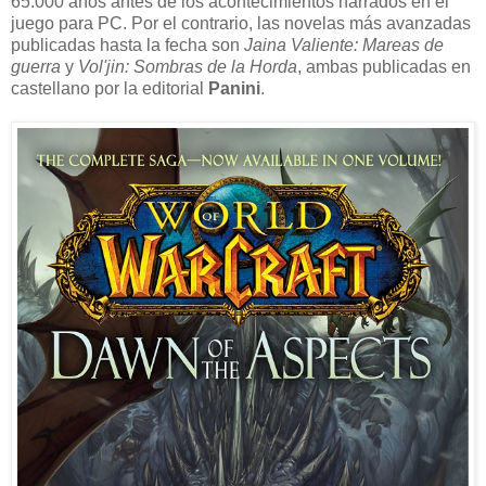
65.000 años antes de los acontecimientos narrados en el
juego para PC. Por el contrario, las novelas más avanzadas
publicadas hasta la fecha son
Jaina Valiente: Mareas de
guerra
y
Vol'jin: Sombras de la Horda
, ambas publicadas en
castellano por la editorial
Panini
.