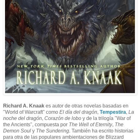
Richard A. Knaak
es autor de otras novelas basadas en
"World of Warcraft" como
El día del dragón
,
Tempestira
,
La
noche del dragón
,
Corazón de lobo
y de la trilogía "War of
the Ancients", compuesta por
The Well of Eternity
,
The
Demon Soul
y
The Sundering
. También ha escrito historias
para otra de las populares ambientaciones de Blizzard