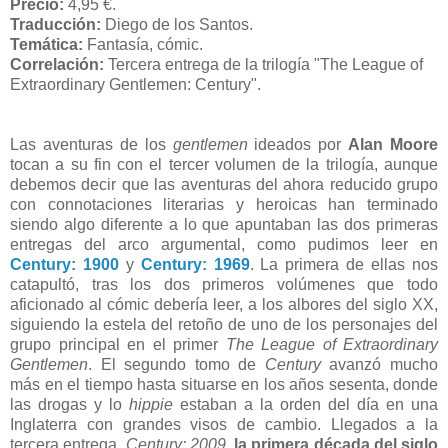
Precio:
4,95 €.
Traducción:
Diego de los Santos.
Temática:
Fantasía, cómic.
Correlación:
Tercera entrega de la trilogía "The League of
Extraordinary Gentlemen: Century".
Las aventuras de los
gentlemen
ideados por
Alan Moore
tocan a su fin con el tercer volumen de la trilogía, aunque
debemos decir que las aventuras del ahora reducido grupo
con connotaciones literarias y heroicas han terminado
siendo algo diferente a lo que apuntaban las dos primeras
entregas del arco argumental, como pudimos leer en
Century: 1900
y
Century: 1969
. La primera de ellas nos
catapultó, tras los dos primeros volúmenes que todo
aficionado al cómic debería leer, a los albores del siglo XX,
siguiendo la estela del retoño de uno de los personajes del
grupo principal en el primer
The League of Extraordinary
Gentlemen
. El segundo tomo de
Century
avanzó mucho
más en el tiempo hasta situarse en los años sesenta, donde
las drogas y lo
hippie
estaban a la orden del día en una
Inglaterra con grandes visos de cambio. Llegados a la
tercera entrega,
Century: 2009
,
la primera década del siglo