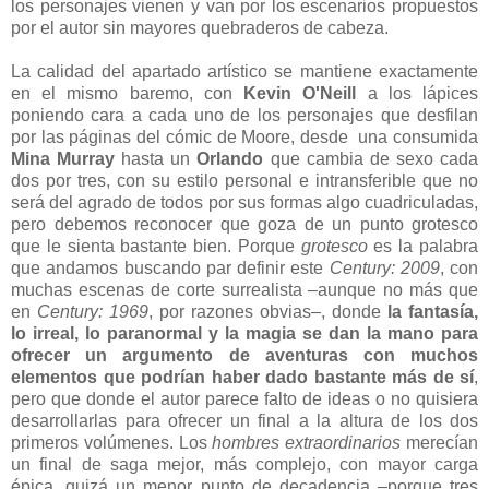
los personajes vienen y van por los escenarios propuestos
por el autor sin mayores quebraderos de cabeza.
La calidad del apartado artístico se mantiene exactamente
en el mismo baremo, con
Kevin O'Neill
a los lápices
poniendo cara a cada uno de los personajes que desfilan
por las páginas del cómic de Moore, desde una consumida
Mina Murray
hasta un
Orlando
que cambia de sexo cada
dos por tres, con su estilo personal e intransferible que no
será del agrado de todos por sus formas algo cuadriculadas,
pero debemos reconocer que goza de un punto grotesco
que le sienta bastante bien. Porque
grotesco
es la palabra
que andamos buscando par definir este
Century: 2009
, con
muchas escenas de corte surrealista –aunque no más que
en
Century: 1969
, por razones obvias–, donde
la fantasía,
lo irreal, lo paranormal y la magia se dan la mano para
ofrecer un argumento de aventuras con muchos
elementos que podrían haber dado bastante más de sí
,
pero que donde el autor parece falto de ideas o no quisiera
desarrollarlas para ofrecer un final a la altura de los dos
primeros volúmenes. Los
hombres extraordinarios
merecían
un final de saga mejor, más complejo, con mayor carga
épica, quizá un menor punto de decadencia –porque tres