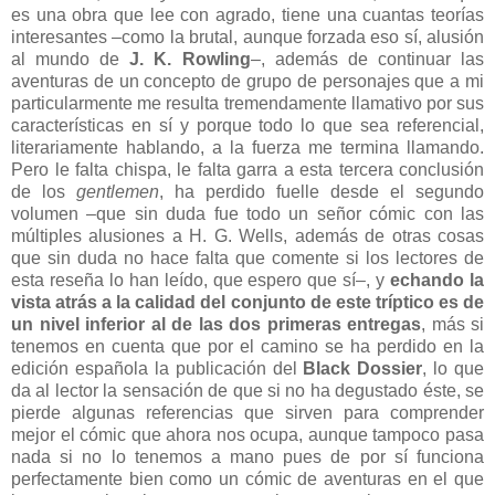
es una obra que lee con agrado, tiene una cuantas teorías
interesantes –como la brutal, aunque forzada eso sí, alusión
al mundo de
J. K. Rowling
–, además de continuar las
aventuras de un concepto de grupo de personajes que a mi
particularmente me resulta tremendamente llamativo por sus
características en sí y porque todo lo que sea referencial,
literariamente hablando, a la fuerza me termina llamando.
Pero le falta chispa, le falta garra a esta tercera conclusión
de los
gentlemen
, ha perdido fuelle desde el segundo
volumen –que sin duda fue todo un señor cómic con las
múltiples alusiones a H. G. Wells, además de otras cosas
que sin duda no hace falta que comente si los lectores de
esta reseña lo han leído, que espero que sí–, y
echando la
vista atrás a la calidad del conjunto de este tríptico es de
un nivel inferior al de las dos primeras entregas
, más si
tenemos en cuenta que por el camino se ha perdido en la
edición española la publicación del
Black Dossier
, lo que
da al lector la sensación de que si no ha degustado éste, se
pierde algunas referencias que sirven para comprender
mejor el cómic que ahora nos ocupa, aunque tampoco pasa
nada si no lo tenemos a mano pues de por sí funciona
perfectamente bien como un cómic de aventuras en el que