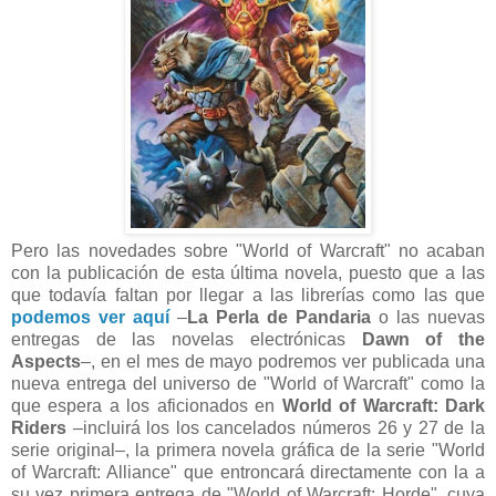
Pero las novedades sobre "World of Warcraft" no acaban
con la publicación de esta última novela, puesto que a las
que todavía faltan por llegar a las librerías como las que
podemos ver aquí
–
La Perla de Pandaria
o las nuevas
entregas de las novelas electrónicas
Dawn of the
Aspects
–, en el mes de mayo podremos ver publicada una
nueva entrega del universo de "World of Warcraft" como la
que espera a los aficionados en
World of Warcraft: Dark
Riders
–incluirá los los cancelados números 26 y 27 de la
serie original–, la primera novela gráfica de la serie "World
of Warcraft: Alliance" que entroncará directamente con la a
su vez primera entrega de "World of Warcraft: Horde", cuya