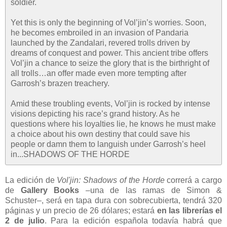
soldier.
Yet this is only the beginning of Vol’jin’s worries. Soon,
he becomes embroiled in an invasion of Pandaria
launched by the Zandalari, revered trolls driven by
dreams of conquest and power. This ancient tribe offers
Vol’jin a chance to seize the glory that is the birthright of
all trolls…an offer made even more tempting after
Garrosh’s brazen treachery.
Amid these troubling events, Vol’jin is rocked by intense
visions depicting his race’s grand history. As he
questions where his loyalties lie, he knows he must make
a choice about his own destiny that could save his
people or damn them to languish under Garrosh’s heel
in...SHADOWS OF THE HORDE
La edición de
Vol'jin: Shadows of the Horde
correrá a cargo
de
Gallery Books
–una de las ramas de Simon &
Schuster–, será en tapa dura con sobrecubierta, tendrá 320
páginas y un precio de 26 dólares; estará
en las librerías el
2 de julio
. Para la edición española todavía habrá que