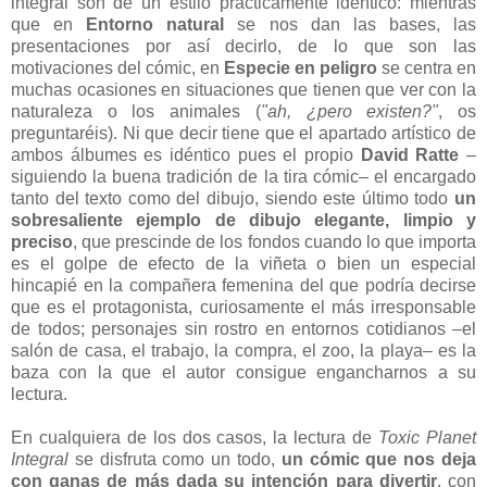
integral son de un estilo prácticamente idéntico: mientras
que en
Entorno natural
se nos dan las bases, las
presentaciones por así decirlo, de lo que son las
motivaciones del cómic, en
Especie en peligro
se centra en
muchas ocasiones en situaciones que tienen que ver con la
naturaleza o los animales (
"ah, ¿pero existen?"
, os
preguntaréis). Ni que decir tiene que el apartado artístico de
ambos álbumes es idéntico pues el propio
David Ratte
–
siguiendo la buena tradición de la tira cómic– el encargado
tanto del texto como del dibujo, siendo este último todo
un
sobresaliente ejemplo de dibujo elegante, limpio y
preciso
, que prescinde de los fondos cuando lo que importa
es el golpe de efecto de la viñeta o bien un especial
hincapié en la compañera femenina del que podría decirse
que es el protagonista, curiosamente el más irresponsable
de todos; personajes sin rostro en entornos cotidianos –el
salón de casa, el trabajo, la compra, el zoo, la playa– es la
baza con la que el autor consigue engancharnos a su
lectura.
En cualquiera de los dos casos, la lectura de
Toxic Planet
Integral
se disfruta como un todo,
un cómic que nos deja
con ganas de más dada su intención para divertir
, con