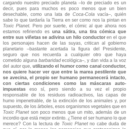
cargando nuestro preciado planeta –lo de preciado es un
decir, pues para muchos es poco menos que un bien
desechable, como una lata de
Coca-Cola
vacía–, quién
sabe lo que tardaría la Tierra en ser como nos la pintan en
Toxic Planet
. Pero por suerte, el cómic al que ahora nos
estamos refiriendo es
una sátira, una tira cómica que
entre sus viñetas se adivina un hilo conductor
en el que
los personajes hacen de las suyas, critican al gobierno
planetario –bastante acertada la figura del Presidente,
seguro que nos recuerda a cualquier otro que haya
cometido alguna
barbaridad
ecológica–, y dan vida a la voz
del autor que,
utilizando el humor como canal conductor,
nos quiere hacer ver que entre la marea pestilente que
se avecina, el propio ser humano permanecerá intacto,
con ciertas condiciones como las máscaras auto-
impuestas
eso sí, pero siendo a su vez el propio
responsable de los residuos radioactivos, las capas de
humo impenetrable, de la extinción de los animales y, por
supuesto, de los árboles, esos organismos vegetales que en
Toxic Planet
son poco menos que un mito, además de un
incordio que está mejor extinto. ¿Tiene el ser humano lo que
merece? Con la lectura de
Toxic Planet
no cabe duda de