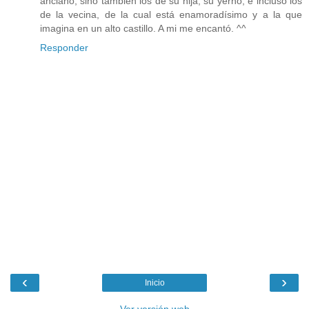
anciano, sino también los de su hija, su yerno, e incluso los
de la vecina, de la cual está enamoradísimo y a la que
imagina en un alto castillo. A mi me encantó. ^^
Responder
‹
›
Inicio
Ver versión web