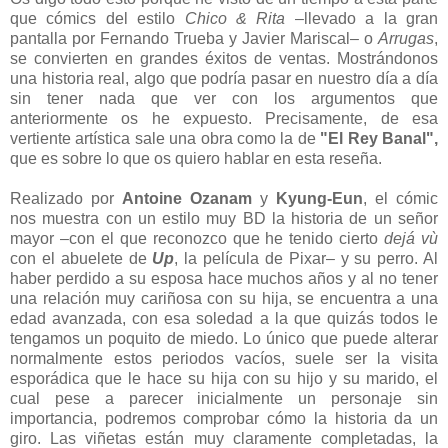
que cómics del estilo
Chico & Rita
–llevado a la gran
pantalla por Fernando Trueba y Javier Mariscal– o
Arrugas
,
se convierten en grandes éxitos de ventas. Mostrándonos
una historia real, algo que podría pasar en nuestro día a día
sin tener nada que ver con los argumentos que
anteriormente os he expuesto. Precisamente, de esa
vertiente artística sale una obra como la de
"El Rey Banal",
que es sobre lo que os quiero hablar en esta reseña.
Realizado por
Antoine Ozanam
y
Kyung-Eun
, el cómic
nos muestra con un estilo muy BD la historia de un señor
mayor –con el que reconozco que he tenido cierto
dejá vù
con el abuelete de
Up
, la película de Pixar– y su perro. Al
haber perdido a su esposa hace muchos años y al no tener
una relación muy cariñosa con su hija, se encuentra a una
edad avanzada, con esa soledad a la que quizás todos le
tengamos un poquito de miedo. Lo único que puede alterar
normalmente estos periodos vacíos, suele ser la visita
esporádica que le hace su hija con su hijo y su marido, el
cual pese a parecer inicialmente un personaje sin
importancia, podremos comprobar cómo la historia da un
giro. Las viñetas están muy claramente completadas, la