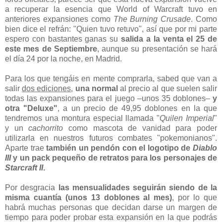
a recuperar la esencia que World of Warcraft tuvo en
anteriores expansiones como
The Burning Crusade
. Como
bien dice el refrán: "Quien tuvo retuvo", así que por mi parte
espero con bastantes ganas su
salida a la venta el 25 de
este mes de Septiembre
, aunque su presentación se hará
el día 24 por la noche, en Madrid.
Para los que tengáis en mente comprarla, sabed que van a
salir
dos ediciones
,
una normal
al precio al que suelen salir
todas las expansiones para el juego –unos 35 doblones–
y
otra "Deluxe"
, a un precio de 49,95 doblones en la que
tendremos una montura especial llamada "
Quilen Imperial
"
y un
cachorrito
como mascota de vanidad para poder
utilizarla en nuestros futuros combates "pokemonianos".
Aparte trae
también un pendón con el logotipo de
Diablo
III
y un pack pequeño de retratos para los personajes de
Starcraft II
.
Por desgracia
las mensualidades seguirán siendo de la
misma cuantía (unos 13 doblones al mes)
, por lo que
habrá muchas personas que decidan darse un margen de
tiempo para poder probar esta expansión en la que podrás