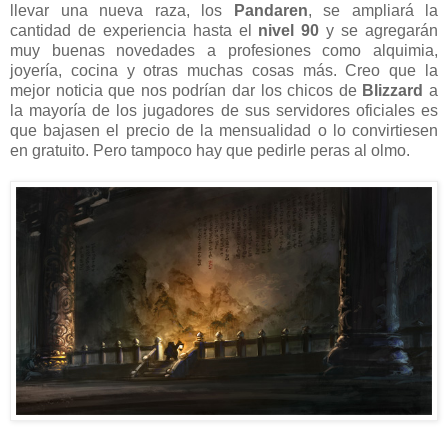
llevar una nueva raza, los
Pandaren
, se ampliará la
cantidad de experiencia hasta el
nivel 90
y se agregarán
muy buenas novedades a profesiones como alquimia,
joyería, cocina y otras muchas cosas más. Creo que la
mejor noticia que nos podrían dar los chicos de
Blizzard
a
la mayoría de los jugadores de sus servidores oficiales es
que bajasen el precio de la mensualidad o lo convirtiesen
en gratuito. Pero tampoco hay que pedirle peras al olmo.