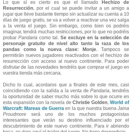
Lo que sí es cierto es que el llamado
Hechizo de
Resurrección
, por el cual se puede invitar a un amigo a
jugar que lleve bastante tiempo sin actualizar su cuenta a 10
días de juego gratis, se va a volver a reactivar una vez salga
a la venta el juego. Sin embargo, como bien os podréis
imaginar, tendrá muchas restricciones, por lo que no podréis
probar
Pandaria
como tal.
Se excluye en la selección de
personaje gratuito de nivel alto tanto la raza de los
pandas como la nueva clase: Monje
. Tampoco se
permitirán nuevos jugadores reactivados con el hechizo de
resurrección con acceso al nuevo continente. Para poder
disfrutar de las novedades tendréis que comprar el juego en
vuestra tienda más cercana.
Dicho lo cual, acordaros que a finales de este mes, casi
coincidiendo con la salida a la venta de
Pandaria
, tendréis
la oportunidad de saber mucho más sobre lo que ocurre en
esta expansión con la novela de
Christie Golden
,
World of
Warcraft: Mareas de Guerra
en la que nuestra buena
Jaina
Proudmore
será uno de los muchos protagonistas
interesantes que verán su destino influenciado por el
descubrimiento de este nuevo continente. Para ir abriendo
boca, os dejo aquí el trailer del juego. No tiene desperdicio.