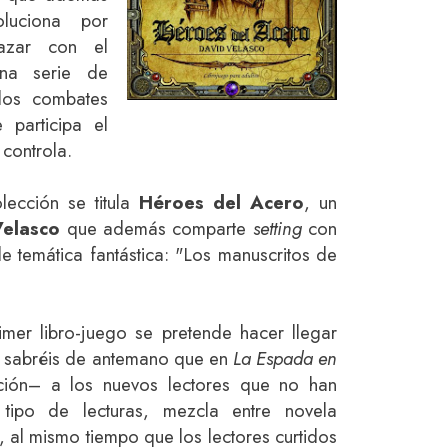
luciona por
azar con el
una serie de
los combates
participa el
 controla.
lección se titula
Héroes del Acero
, un
Velasco
que además comparte
setting
con
de temática fantástica: "Los manuscritos de
mer libro-juego se pretende hacer llegar
sabréis de antemano que en
La Espada en
ión– a los nuevos lectores que no han
 tipo de lecturas, mezcla entre novela
l, al mismo tiempo que los lectores curtidos