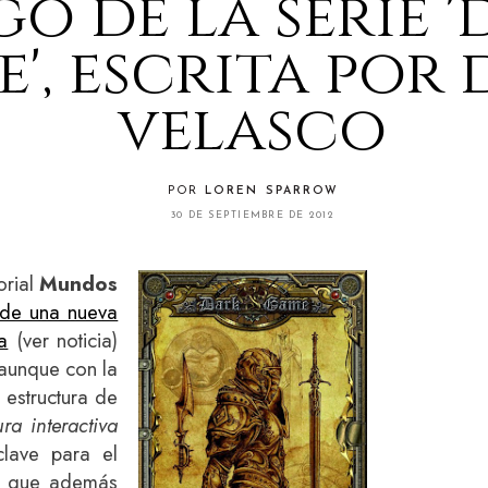
go de la serie 
', escrita por 
velasco
POR
LOREN SPARROW
30 DE SEPTIEMBRE DE 2012
orial
Mundos
 de una nueva
a
(ver noticia)
 aunque con la
 estructura de
tura interactiva
lave para el
el que además