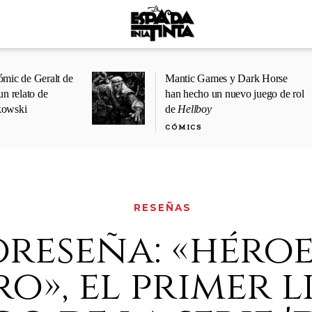
ómic de Geralt de
Mantic Games y Dark Horse
un relato de
han hecho un nuevo juego de rol
kowski
de
Hellboy
CÓMICS
RESEÑAS
reseña: «héroe
o», el primer l