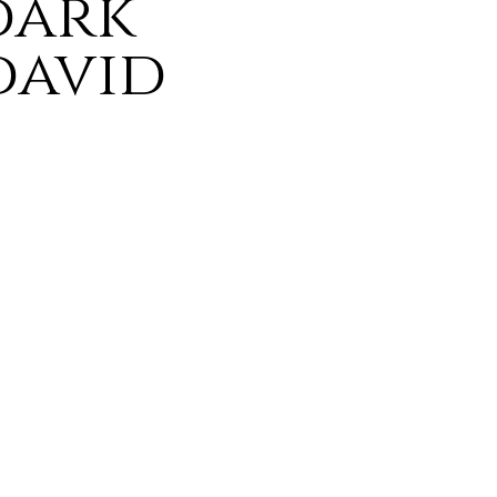
'dark
david