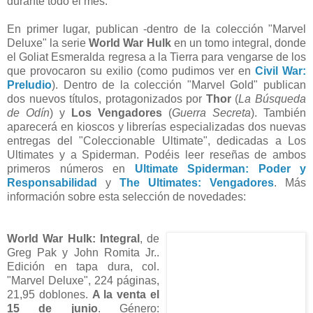
durante todo el mes.
En primer lugar, publican -dentro de la colección "Marvel
Deluxe" la serie
World War Hulk
en un tomo integral, donde
el Goliat Esmeralda regresa a la Tierra para vengarse de los
que provocaron su exilio (como pudimos ver en
Civil War:
Preludio
). Dentro de la colección "Marvel Gold" publican
dos nuevos títulos, protagonizados por
Thor
(
La Búsqueda
de Odín
) y
Los Vengadores
(
Guerra Secreta
). También
aparecerá en kioscos y librerías especializadas dos nuevas
entregas del "Coleccionable Ultimate", dedicadas a Los
Ultimates y a Spiderman. Podéis leer reseñas de ambos
primeros números en
Ultimate Spiderman: Poder y
Responsabilidad
y
The Ultimates: Vengadores
. Más
información sobre esta selección de novedades:
World War Hulk: Integral
, de
Greg Pak y John Romita Jr..
Edición en tapa dura, col.
"Marvel Deluxe", 224 páginas,
21,95 doblones.
A la venta el
15 de junio
. Género: