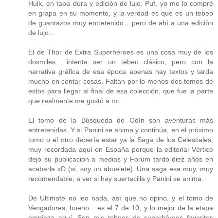
Hulk, en tapa dura y edición de lujo. Puf, yo me lo compré
en grapa en su momento, y la verdad es que es un tebeo
de guantazos muy entretenido... pero de ahí a una edición
de lujo...
El de Thor de Extra Superhéroes es una cosa muy de los
dosmiles... intenta ser un tebeo clásico, pero con la
narrativa gráfica de esa época apenas hay textos y tarda
mucho en contar cosas. Faltan por lo menos dos tomos de
estos para llegar al final de esa colección, que fue la parte
que realmente me gustó a mi.
El tomo de la Búsqueda de Odín son aventuras más
entretenidas. Y si Panini se anima y continúa, en el próximo
tomo o el otro debería estar ya la Saga de los Celestiales,
muy recordada aquí en España porque la editorial Vértice
dejó su publicación a medias y Forum tardó diez años en
acabarla xD (sí, soy un abuelete). Una saga esa muy, muy
recomendable, a ver si hay suertecilla y Panini se anima.
De Ultimate no leo nada, así que no opino, y el tomo de
Vengadores, bueno... es el 7 de 10, y lo mejor de la etapa
empieza aquí. Son mis tebeos de superhéreos favoritos