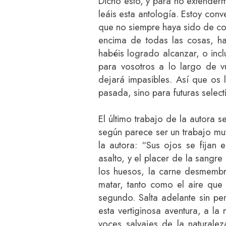
Dicho esto, y para no extende
leáis esta antología. Estoy conv
que no siempre haya sido de co
encima de todas las cosas, ha
habéis logrado alcanzar, o incl
para vosotros a lo largo de v
dejará impasibles. Así que os 
pasada, sino para futuras selecti
El último trabajo de la autora se
según parece ser un trabajo mu
la autora: “Sus ojos se fijan 
asalto, y el placer de la sangre
los huesos, la carne desmembr
matar, tanto como el aire que 
segundo. Salta adelante sin pen
esta vertiginosa aventura, a l
voces salvajes de la naturalez