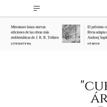
›
›
Minotauro lanza nuevas
El próximo c
ediciones de las obras más
Rivia adapta 
emblemáticas de J. R. R. Tolkien
Andrzej Sap
LITERATURA
CÓMICS
"cu
ár