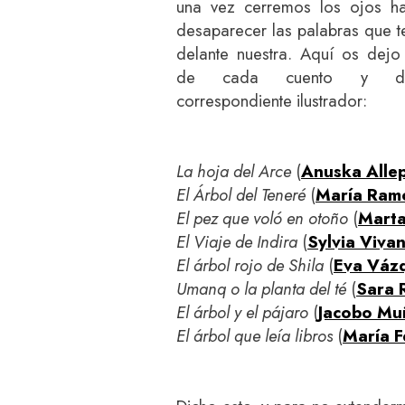
una vez cerremos los ojos h
desaparecer las palabras que 
delante nuestra. Aquí os dejo l
de cada cuento y 
correspondiente ilustrador:
La hoja del Arce
(
Anuska Alle
El Árbol del Teneré
(
María Ram
El pez que voló en otoño
(
Marta
El Viaje de Indira
(
Sylvia Viva
El árbol rojo de Shila
(
Eva Váz
Umanq o la planta del té
(
Sara 
El árbol y el pájaro
(
Jacobo Mu
El árbol que leía libros
(
María F