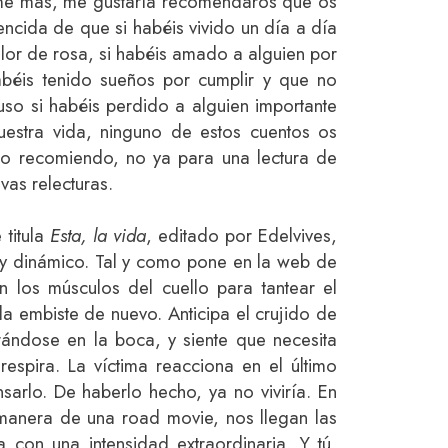
rme más, me gustaría recomendaros que os
encida de que si habéis vivido un día a día
lor de rosa, si habéis amado a alguien por
béis tenido sueños por cumplir y que no
uso si habéis perdido a alguien importante
uestra vida, ninguno de estos cuentos os
lo recomiendo, no ya para una lectura de
vas relecturas.
 titula
Esta, la vida
, editado por Edelvives,
y dinámico. Tal y como pone en la web de
en los músculos del cuello para tantear el
 la embiste de nuevo. Anticipa el crujido de
ándose en la boca, y siente que necesita
respira. La víctima reacciona en el último
sarlo. De haberlo hecho, ya no viviría. En
a manera de una road movie, nos llegan las
a con una intensidad extraordinaria. Y tú,