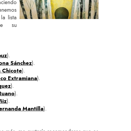
aciendo
tenemos
a lista
de su
puz
).
ona Sánchez
).
 Chicote
).
nco Extramiana
).
quez
).
Ruano
).
ñiz
).
ernanda Mantilla
).