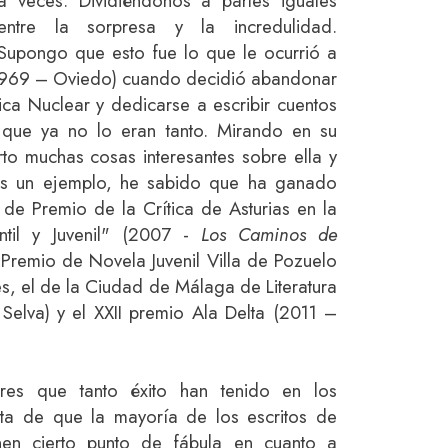
a veces. Dividiéndonos a partes iguales
entre la sorpresa y la incredulidad.
Supongo que esto fue lo que le ocurrió a
969 – Oviedo) cuando decidió abandonar
ica Nuclear y dedicarse a escribir cuentos
que ya no lo eran tanto. Mirando en su
to muchas cosas interesantes sobre ella y
ros un ejemplo, he sabido que ha ganado
l de Premio de la Crítica de Asturias en la
antil y Juvenil" (2007 -
Los Caminos de
r Premio de Novela Juvenil Villa de Pozuelo
s, el de la Ciudad de Málaga de Literatura
 Selva) y el XXII premio Ala Delta (2011 –
res que tanto éxito han tenido en los
a de que la mayoría de los escritos de
nen cierto punto de fábula en cuanto a