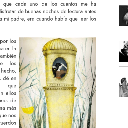
ir que cada uno de los cuentos me ha
isfrutar de buenas noches de lectura antes
 mi padre, era cuando había que leer los
por los
ma en la
también
ue los
 hecho,
s dé en
ia que
n ellos
bras de
rma más
 que nos
cuerdos