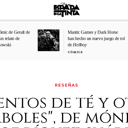
ómic de Geralt de
Mantic Games y Dark Horse
un relato de
han hecho un nuevo juego de rol
kowski
de
Hellboy
CÓMICS
RESEÑAS
entos de té y 
boles", de món